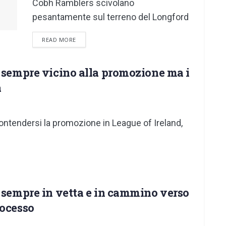
Cobh Ramblers scivolano
pesantamente sul terreno del Longford
DETAILS
READ MORE
k sempre vicino alla promozione ma i
a
ntendersi la promozione in League of Ireland,
k sempre in vetta e in cammino verso
rocesso