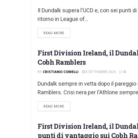
Il Dundalk supera l'UCD e, con sei punti d
ritorno in League of...
DETAILS
READ MORE
First Division Ireland, il Dunda
FIRST DIVISION
Cobh Ramblers
BY
CRISTIANO COMELLI
8 SETTEMBRE 2025
0
Dundalk sempre in vetta dopo il pareggio
Ramblers. Crisi nera per l'Athlone sempre.
DETAILS
READ MORE
First Division Ireland, il Dunda
FIRST DIVISION
punti di vantaggio sui Cobh R