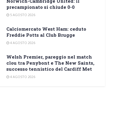
Norwich-Cambridge United: il
precampionato si chiude 0-0
5 AGOSTO 2026
Calciomercato West Ham: ceduto
Freddie Potts al Club Brugge
4 AGOSTO 2026
Welsh Premier, pareggio nel match
clou tra Penybont e The New Saints,
successo tennistico del Cardiff Met
4 AGOSTO 2026