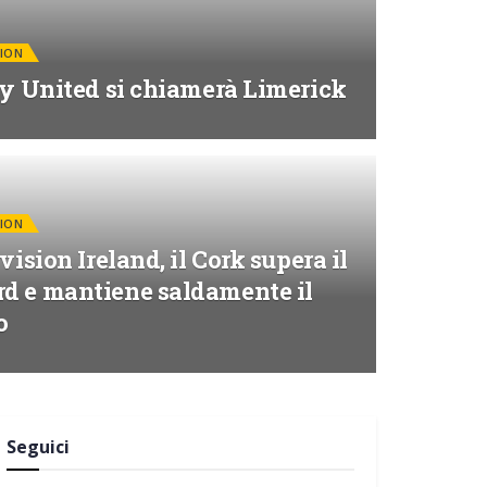
SION
ty United si chiamerà Limerick
SION
ivision Ireland, il Cork supera il
d e mantiene saldamente il
o
Seguici