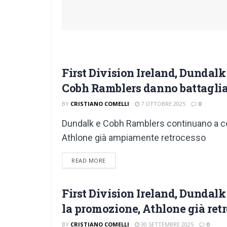
First Division Ireland, Dundal
FIRST DIVISION
Cobh Ramblers danno battagli
BY
CRISTIANO COMELLI
7 OTTOBRE 2025
0
Dundalk e Cobh Ramblers continuano a co
Athlone già ampiamente retrocesso
DETAILS
READ MORE
First Division Ireland, Dundal
FIRST DIVISION
la promozione, Athlone già ret
BY
CRISTIANO COMELLI
30 SETTEMBRE 2025
0