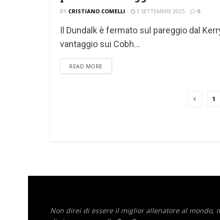
BY
CRISTIANO COMELLI
3 SETTEMBRE 2025
0
Il Dundalk è fermato sul pareggio dal Kerr
vantaggio sui Cobh...
DETAILS
READ MORE
1
Non direi di essere il miglior allenatore al mondo,