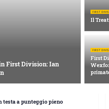
FIRST DIVI
Il Trea
FIRST DIVI
First D
n First Division: Ian
Wexfor
wn
primat
in testa a punteggio pieno