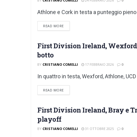
BY
CRISTIANO COMELLI
24 FEBBRAIO 2026
0
Athlone e Cork in testa a punteggio pieno
DETAILS
READ MORE
First Division Ireland, Wexford
FIRST DIVISION
botto
BY
CRISTIANO COMELLI
17 FEBBRAIO 2026
0
In quattro in testa, Wexford, Athlone, UCD
DETAILS
READ MORE
First Division Ireland, Bray e 
FIRST DIVISION
playoff
BY
CRISTIANO COMELLI
31 OTTOBRE 2025
0