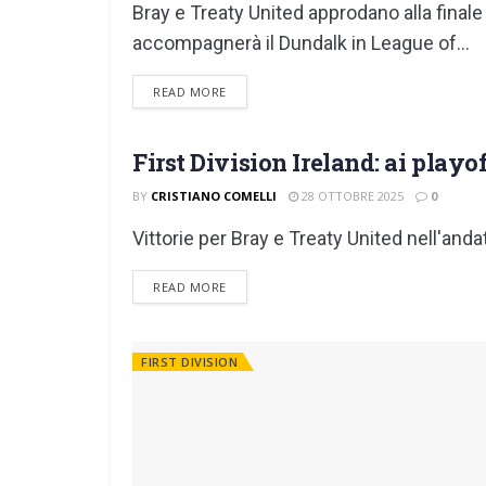
Bray e Treaty United approdano alla finale 
accompagnerà il Dundalk in League of...
DETAILS
READ MORE
First Division Ireland: ai playo
FIRST DIVISION
BY
CRISTIANO COMELLI
28 OTTOBRE 2025
0
Vittorie per Bray e Treaty United nell'andat
DETAILS
READ MORE
FIRST DIVISION