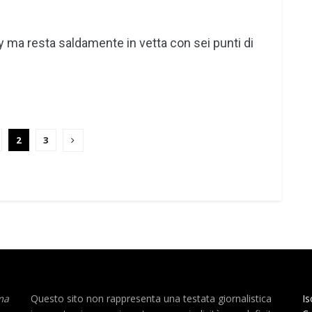
y ma resta saldamente in vetta con sei punti di
2
3
ma
Questo sito non rappresenta una testata giornalistica
Is