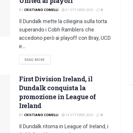
United ai playoff
BY
CRISTIANO COMELLI
21 OTTOBRE 2025
0
Il Dundalk mette la ciliegina sulla torta
superando i Cobh Ramblers che
accedono però ai playoff con Bray, UCD
e...
DETAILS
READ MORE
First Division Ireland, il
Dundalk conquista la
promozione in League of
Ireland
BY
CRISTIANO COMELLI
14 OTTOBRE 2025
0
Il Dundalk ritorna in League of Ireland, i