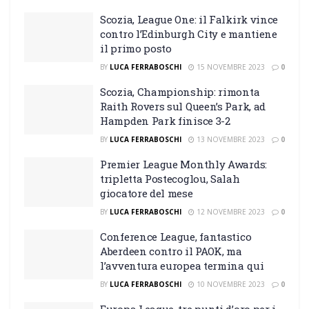
Scozia, League One: il Falkirk vince
contro l’Edinburgh City e mantiene
il primo posto
BY
LUCA FERRABOSCHI
15 NOVEMBRE 2023
0
Scozia, Championship: rimonta
Raith Rovers sul Queen’s Park, ad
Hampden Park finisce 3-2
BY
LUCA FERRABOSCHI
13 NOVEMBRE 2023
0
Premier League Monthly Awards:
tripletta Postecoglou, Salah
giocatore del mese
BY
LUCA FERRABOSCHI
12 NOVEMBRE 2023
0
Conference League, fantastico
Aberdeen contro il PAOK, ma
l’avventura europea termina qui
BY
LUCA FERRABOSCHI
10 NOVEMBRE 2023
0