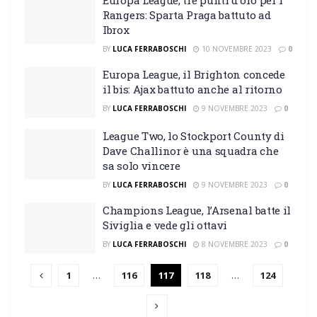
Europa League, tre punti d’oro per i
Rangers: Sparta Praga battuto ad
Ibrox
BY
LUCA FERRABOSCHI
10 NOVEMBRE 2023
0
Europa League, il Brighton concede
il bis: Ajax battuto anche al ritorno
BY
LUCA FERRABOSCHI
9 NOVEMBRE 2023
0
League Two, lo Stockport County di
Dave Challinor è una squadra che
sa solo vincere
BY
LUCA FERRABOSCHI
9 NOVEMBRE 2023
0
Champions League, l’Arsenal batte il
Siviglia e vede gli ottavi
BY
LUCA FERRABOSCHI
8 NOVEMBRE 2023
0
1
…
116
117
118
…
124