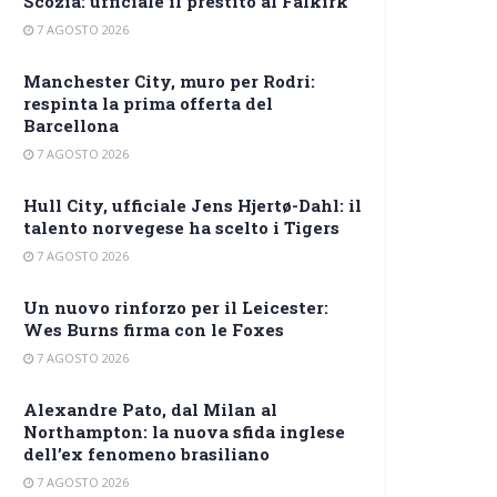
Scozia: ufficiale il prestito al Falkirk
7 AGOSTO 2026
Manchester City, muro per Rodri:
respinta la prima offerta del
Barcellona
7 AGOSTO 2026
Hull City, ufficiale Jens Hjertø-Dahl: il
talento norvegese ha scelto i Tigers
7 AGOSTO 2026
Un nuovo rinforzo per il Leicester:
Wes Burns firma con le Foxes
7 AGOSTO 2026
Alexandre Pato, dal Milan al
Northampton: la nuova sfida inglese
dell’ex fenomeno brasiliano
7 AGOSTO 2026