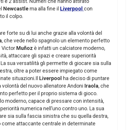
ti e 2 assist. Numeri che hanno attirato
el
Newcastle
ma alla fine il
Liverpool
con
o il colpo.
re forte su di lui anche grazie alla volontà del
a
, che vede nello spagnolo un elemento perfetto
. Victor
Muñoz
è infatti un calciatore moderno,
tà, attaccare gli spazi e creare superiorità
a sua versatilità gli permette di giocare sia sulla
destra, oltre a poter essere impiegato come
nate situazioni.Il
Liverpool
ha deciso di puntare
lla volontà del nuovo allenatore Andoni
Iraola
, che
o perfetto per il proprio sistema di gioco.
filo moderno, capace di pressare con intensità,
uperiorità numerica nell’uno contro uno. La sua
are sia sulla fascia sinistra che su quella destra,
o come attaccante centrale in determinate