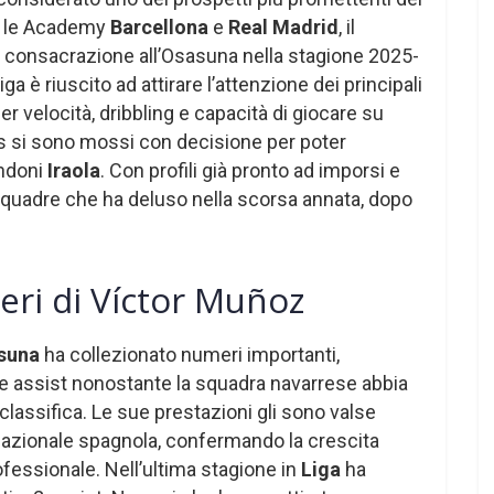
ra le Academy
Barcellona
e
Real Madrid
, il
va consacrazione all’Osasuna nella stagione 2025-
ga è riuscito ad attirare l’attenzione dei principali
r velocità, dribbling e capacità di giocare su
eds si sono mossi con decisione per poter
Andoni
Iraola
. Con profili già pronto ad imporsi e
 squadre che ha deluso nella scorsa annata, dopo
eri di Víctor Muñoz
suna
ha collezionato numeri importanti,
e assist nonostante la squadra navarrese abbia
classifica. Le sue prestazioni gli sono valse
nazionale spagnola, confermando la crescita
fessionale. Nell’ultima stagione in
Liga
ha