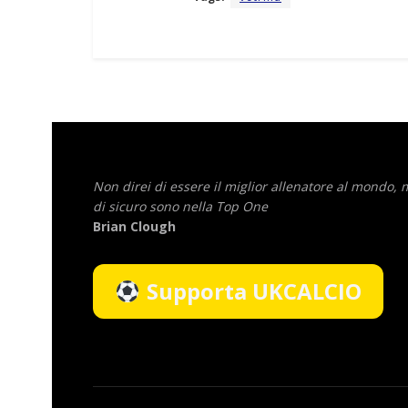
Non direi di essere il miglior allenatore al mondo,
di sicuro sono nella Top One
Brian Clough
Supporta UKCALCIO