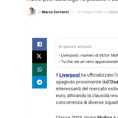
di
Marco Sorrenti
21 Giugno 2026
in
Calc
In questo articolo
Liverpool, i numeri di Víctor Mu
Tu che sei un vero appassionat
Il
Liverpool
ha ufficializzato l’
spagnolo proveniente dall’
Os
interessanti del mercato estivo
euro, attivando la clausola re
concorrenza di diverse squadre
Classe 2003, Victor
Muñoz
è 