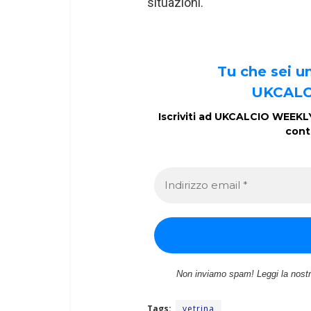
situazioni.
Tu che sei 
UKCALC
Iscriviti ad UKCALCIO WEEKLY 
cont
Non inviamo spam! Leggi la nost
Tags:
vetrina