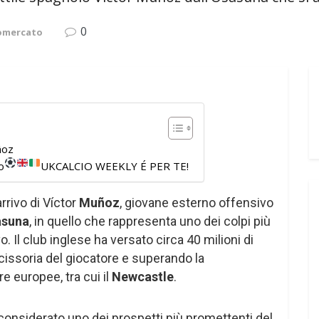
0
iomercato
ñoz
o
UKCALCIO WEEKLY É PER TE!
arrivo di Víctor
Muñoz
, giovane esterno offensivo
asuna
, in quello che rappresenta uno dei colpi più
. Il club inglese ha versato circa 40 milioni di
scissoria del giocatore e superando la
 europee, tra cui il
Newcastle
.
considerato uno dei prospetti più promettenti del