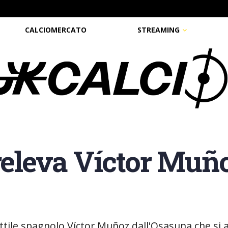
CALCIOMERCATO
STREAMING
preleva Víctor Muñ
duttile spagnolo Víctor Muñoz dall'Osasuna che si 