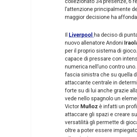
collezionato 34 presenze, 6 re
l’attenzione principalmente d
maggior decisione ha affondat
Il
Liverpool
ha deciso di punta
nuovo allenatore Andoni
Iraol
per il proprio sistema di gioco
capace di pressare con intensi
numerica nell’uno contro uno. L
fascia sinistra che su quella 
attaccante centrale in determi
forte su di lui anche grazie a
vede nello spagnolo un element
Victor
Muñoz
è infatti un pro
attaccare gli spazi e creare s
versatilità gli permette di gioc
oltre a poter essere impiegat