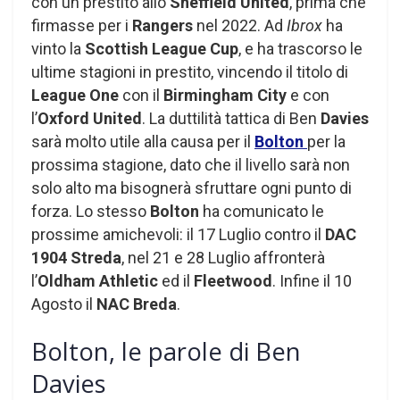
con un prestito allo
Sheffield United
, prima che
firmasse per i
Rangers
nel 2022. Ad
Ibrox
ha
vinto la
Scottish League Cup
, e ha trascorso le
ultime stagioni in prestito, vincendo il titolo di
League One
con il
Birmingham City
e con
l’
Oxford United
. La duttilità tattica di Ben
Davies
sarà molto utile alla causa per il
Bolton
per la
prossima stagione, dato che il livello sarà non
solo alto ma bisognerà sfruttare ogni punto di
forza. Lo stesso
Bolton
ha comunicato le
prossime amichevoli: il 17 Luglio contro il
DAC
1904 Streda
, nel 21 e 28 Luglio affronterà
l’
Oldham Athletic
ed il
Fleetwood
. Infine il 10
Agosto il
NAC Breda
.
Bolton, le parole di Ben
Davies