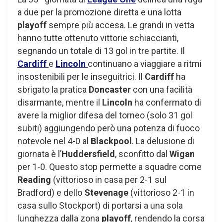
a due per la promozione diretta e una lotta
playoff
sempre più accesa. Le grandi in vetta
hanno tutte ottenuto vittorie schiaccianti,
segnando un totale di 13 gol in tre partite. Il
Cardiff
e
Lincoln
continuano a viaggiare a ritmi
insostenibili per le inseguitrici. Il
Cardiff
ha
sbrigato la pratica
Doncaster
con una facilità
disarmante, mentre il
Lincoln
ha confermato di
avere la miglior difesa del torneo (solo 31 gol
subiti) aggiungendo però una potenza di fuoco
notevole nel 4-0 al
Blackpool
. La delusione di
giornata è l’
Huddersfield
, sconfitto dal
Wigan
per 1-0. Questo stop permette a squadre come
Reading
(vittorioso in casa per 2-1 sul
Bradford) e dello
Stevenage
(vittorioso 2-1 in
casa sullo Stockport) di portarsi a una sola
lunghezza dalla zona
playoff
, rendendo la corsa