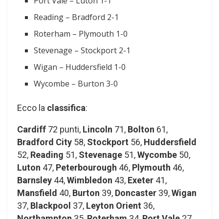
Port Vale – Luton 1-1
Reading – Bradford 2-1
Roterham – Plymouth 1-0
Stevenage – Stockport 2-1
Wigan – Huddersfield 1-0
Wycombe – Burton 3-0
Ecco la
classifica
:
Cardiff
72 punti,
Lincoln
71,
Bolton
61,
Bradford City
58,
Stockport
56,
Huddersfield
52,
Reading
51,
Stevenage
51,
Wycombe
50,
Luton
47,
Peterbourough
46,
Plymouth
46,
Barnsley
44,
Wimbledon
43,
Exeter
41,
Mansfield
40,
Burton
39,
Doncaster
39,
Wigan
37,
Blackpool
37,
Leyton Orient
36,
Northampton
35,
Roterham
34,
Port Vale
27.