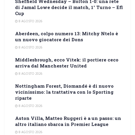
Sheffield Wednesday – Bolton 1-0: una rete
di Jamal Lowe decide il match, 1° Turno – Efl
Cup
8 AGOSTO 2026
Aberdeen, colpo numero 13: Mitchy Ntelo è
un nuovo giocatore dei Dons
8 AGOSTO 2026
Middlesbrough, ecco Vitek: il portiere ceco
arriva dal Manchester United
8 AGOSTO 2026
Nottingham Forest, Diomandé è di nuovo
vicinissimo: la trattativa con lo Sporting
riparte
8 AGOSTO 2026
Aston Villa, Matteo Ruggeri è a un passo: un
altro italiano sbarca in Premier League
8 AGOSTO 2026