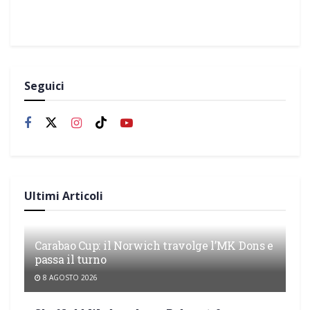
Seguici
Ultimi Articoli
Carabao Cup: il Norwich travolge l’MK Dons e
passa il turno
8 AGOSTO 2026