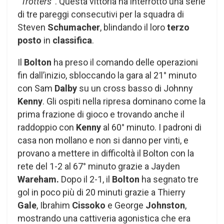
“
Trotters
“. Questa vittoria ha interrotto una serie
di tre pareggi consecutivi per la squadra di
Steven
Schumacher
, blindando il loro
terzo
posto
in
classifica
.
Il
Bolton
ha preso il comando delle operazioni
fin dall’inizio, sbloccando la gara al 21° minuto
con Sam
Dalby
su un cross basso di Johnny
Kenny
. Gli ospiti nella ripresa dominano come la
prima frazione di gioco e trovando anche il
raddoppio con
Kenny
al 60° minuto. I padroni di
casa non mollano e non si danno per vinti, e
provano a mettere in difficoltà il Bolton con la
rete del 1-2 al 67° minuto grazie a Jayden
Wareham.
Dopo il 2-1, il
Bolton
ha segnato tre
gol in poco più di 20 minuti grazie a Thierry
Gale
, Ibrahim
Cissoko
e George
Johnston
,
mostrando una cattiveria agonistica che era