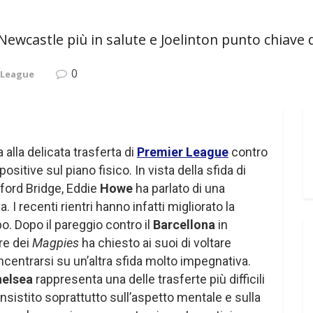
, Newcastle più in salute e Joelinton punto chiave
0
 League
 alla delicata trasferta di
Premier League
contro
sitive sul piano fisico. In vista della sfida di
ord Bridge, Eddie
Howe
ha parlato di una
 I recenti rientri hanno infatti migliorato la
. Dopo il pareggio contro il
Barcellona
in
ore dei
Magpies
ha chiesto ai suoi di voltare
oncentrarsi su un’altra sfida molto impegnativa.
elsea
rappresenta una delle trasferte più difficili
nsistito soprattutto sull’aspetto mentale e sulla