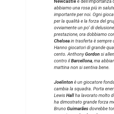
Newcastle
e dell’importanza d
abbiamo una rosa più in salute 
importante per noi. Ogni gioc
per la qualità e la forza del gr
ovviamente un po’ di delusione 
prestazione, ora dobbiamo con
Chelsea
in trasferta è sempre u
Hanno giocatori di grande qual
cento. Anthony
Gordon
si alle
contro il
Barcellona
, ma abbia
mattina non si sentiva bene.
Joelinton
è un giocatore fond
cambia la squadra. Porta energ
Lewis
Hall
ha lavorato molto du
ha dimostrato grande forza me
Bruno
Guimarães
dovrebbe tor