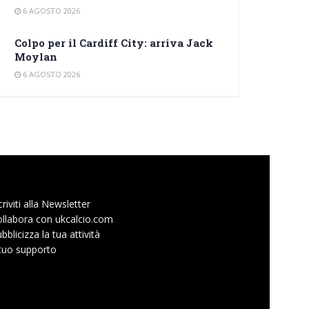
6 AGOSTO 2026
Colpo per il Cardiff City: arriva Jack
Moylan
6 AGOSTO 2026
criviti alla Newsletter
llabora con ukcalcio.com
bblicizza la tua attività
 tuo supporto