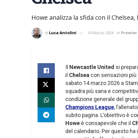
Howe analizza la sfida con il Chelsea
di
Luca Antolini
14 Marzo 2026
in
Premier
Il
Newcastle United
si prepara
il
Chelsea
con sensazioni più po
sabato 14 marzo 2026 a Stamf
squadra più sana e competitiva.
condizione generale del gruppo
Champions League
,
l’allenat
subito pagina. L’obiettivo è c
Howe
è consapevole che il
Ch
del calendario. Per questo ha i