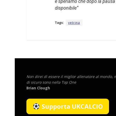
e speriamo che dopo la pausa 
disponibile”
Tags:
vetrina
Non direi di essere il miglior allenatore al mondo,
di sicuro sono nella Top One
Brian Clough
Supporta UKCALCIO