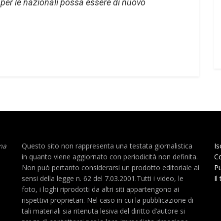
per le nazionali possa essere di nuovo
ma
Questo sito non rappresenta una testata giornalistica
Is
in quanto viene aggiornato con periodicità non definita.
Co
Non può pertanto considerarsi un prodotto editoriale ai
Pu
sensi della legge n. 62 del 7.03.2001.Tutti i video, le
Il
foto, i loghi riprodotti da altri siti appartengono ai
rispettivi proprietari. Nel caso in cui la pubblicazione di
tali materiali sia ritenuta lesiva del diritto d’autore si