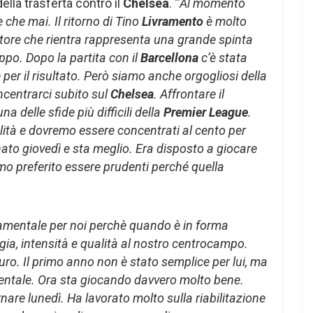
ella trasferta contro il
Chelsea
. “
Al momento
che mai. Il ritorno di Tino
Livramento
è molto
atore che rientra rappresenta una grande spinta
uppo. Dopo la partita con il
Barcellona
c’è stata
per il risultato. Però siamo anche orgogliosi della
centrarci subito sul
Chelsea
. Affrontare il
na delle sfide più difficili della
Premier League
.
ità e dovremo essere concentrati al cento per
nato giovedì e sta meglio. Era disposto a giocare
mo preferito essere prudenti perché quella
amentale per noi perchè quando è in forma
ia, intensità e qualità al nostro centrocampo.
ro. Il primo anno non è stato semplice per lui, ma
ntale. Ora sta giocando davvero molto bene.
nare lunedì. Ha lavorato molto sulla riabilitazione