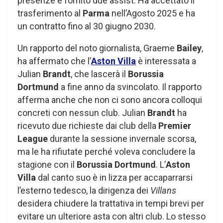
presenze e fornito due assist. Ha accettato il
trasferimento al
Parma
nell’Agosto 2025 e ha
un contratto fino al 30 giugno 2030.
Un rapporto del noto giornalista, Graeme
Bailey
,
ha affermato che l’
Aston Villa
è interessata a
Julian
Brandt
, che lascerà il
Borussia
Dortmund
a fine anno da svincolato. Il rapporto
afferma anche che non ci sono ancora colloqui
concreti con nessun club. Julian
Brandt
ha
ricevuto due richieste dai club della
Premier
League
durante la sessione invernale scorsa,
ma le ha rifiutate perché voleva concludere la
stagione con il
Borussia Dortmund
. L’
Aston
Villa
dal canto suo è in lizza per accaparrarsi
l’esterno tedesco, la dirigenza dei
Villans
desidera chiudere la trattativa in tempi brevi per
evitare un ulteriore asta con altri club. Lo stesso