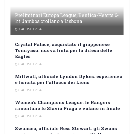
Preliminari Europa League, Benfica-Hearts 6-
1: i Jambos crollano a Lisbona
7 AGOSTO 2026
Crystal Palace, acquistato il giapponese
Tomiyasu: nuova linfa per la difesa delle
Eagles
6 AGOSTO 2026
Millwall, ufficiale Lyndon Dykes: esperienza
e fisicità per l’attacco dei Lions
6 AGOSTO 2026
Women’s Champions League: le Rangers
rimontano lo Slavia Praga e volano in finale
6 AGOSTO 2026
Swansea, ufficiale Ross Stewart: gli Swans