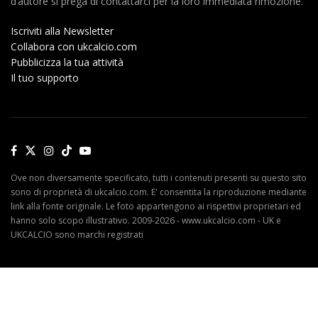
d’autore si prega di contattarci per la loro immediata rimozione.
Iscriviti alla Newsletter
Collabora con ukcalcio.com
Pubblicizza la tua attività
Il tuo supporto
Ove non diversamente specificato, tutti i contenuti presenti su questo sito
sono di proprietà di ukcalcio.com. E' consentita la riproduzione mediante
link alla fonte originale. Le foto appartengono ai rispettivi proprietari ed
hanno solo scopo illustrativo. 2009-2026 - www.ukcalcio.com - UK e
UKCALCIO sono marchi registrati