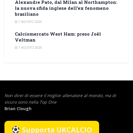
Alexandre Pato, dal Milan al Northampton:
la nuova sfida inglese dell’ex fenomeno
brasiliano
7 AGOSTO 2026
Calciomercato West Ham: preso Joël
Veltman
7 AGOSTO 2026
Non direi di essere il miglior allenatore al mondo,
ma di
sicuro sono nella Top One
Brian Clough
Supporta UKCALCIO