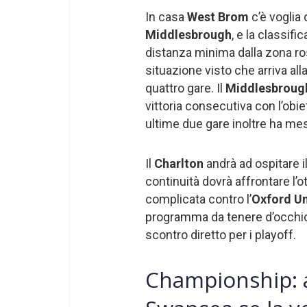
In casa
West Brom
c’è voglia 
Middlesbrough
, e la classif
distanza minima dalla zona ros
situazione visto che arriva all
quattro gare. Il
Middlesbrou
vittoria consecutiva con l’obi
ultime due gare inoltre ha me
Il
Charlton
andrà ad ospitare i
continuità dovrà affrontare l’
complicata contro l’
Oxford Un
programma da tenere d’occhio 
scontro diretto per i playoff.
Championship: a