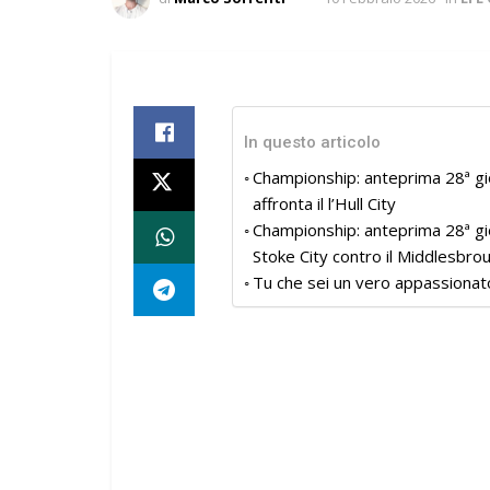
In questo articolo
Championship: anteprima 28ª gio
affronta il l’Hull City
Championship: anteprima 28ª gio
Stoke City contro il Middlesbro
Tu che sei un vero appassionat