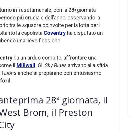
 turno infrasettimanale, con la 28
giornata
a
periodo più cruciale dell’anno, osservando la
rio tra le squadre coinvolte per la lotta per il
oltanto la capolista
Coventry
ha disputato un
bendo una lieve flessione.
entry
ha un arduo compito, affrontare una
come il
Millwall
. Gli
Sky Blues
arrivano alla sfida
. I
Lions
anche si preparano con entusiasmo
ford
.
nteprima 28ª giornata, il
 West Brom, il Preston
 City