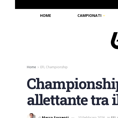
HOME
CAMPIONATI
Home
EFL Championship
Championship:
allettante tra 
di
Marco Sorrenti
10 Febbraio 2026
in
EFL