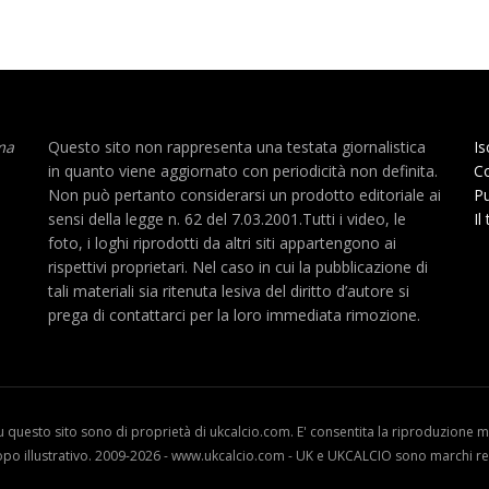
ma
Questo sito non rappresenta una testata giornalistica
Is
in quanto viene aggiornato con periodicità non definita.
Co
Non può pertanto considerarsi un prodotto editoriale ai
Pu
sensi della legge n. 62 del 7.03.2001.Tutti i video, le
Il
foto, i loghi riprodotti da altri siti appartengono ai
rispettivi proprietari. Nel caso in cui la pubblicazione di
tali materiali sia ritenuta lesiva del diritto d’autore si
prega di contattarci per la loro immediata rimozione.
u questo sito sono di proprietà di ukcalcio.com. E' consentita la riproduzione me
opo illustrativo. 2009-2026 - www.ukcalcio.com - UK e UKCALCIO sono marchi reg