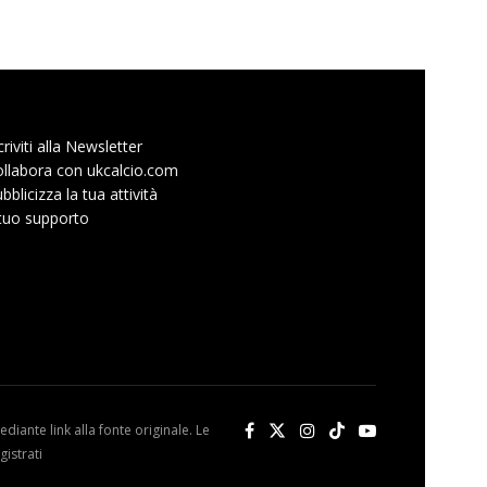
criviti alla Newsletter
llabora con ukcalcio.com
bblicizza la tua attività
 tuo supporto
diante link alla fonte originale. Le
istrati