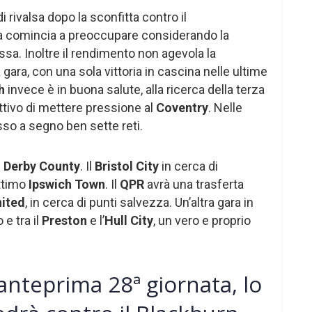
di rivalsa dopo la sconfitta contro il
ica comincia a preoccupare considerando la
sa. Inoltre il rendimento non agevola la
a gara, con una sola vittoria in cascina nelle ultime
gh
invece è in buona salute, alla ricerca della terza
ettivo di mettere pressione al
Coventry
. Nelle
sso a segno ben sette reti.
l
Derby County
. Il
Bristol City
in cerca di
ottimo
Ipswich Town
. Il
QPR
avrà una trasferta
ited
, in cerca di punti salvezza. Un’altra gara in
e tra il
Preston
e l’
Hull City
, un vero e proprio
nteprima 28ª giornata, lo