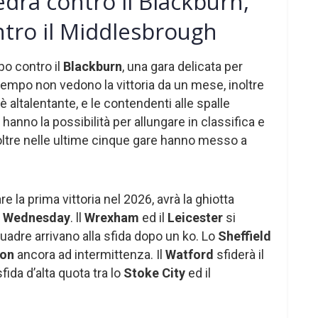
drà contro il Blackburn,
ntro il Middlesbrough
o contro il
Blackburn
, una gara delicata per
 tempo non vedono la vittoria da un mese, inoltre
 altalentante, e le contendenti alle spalle
s
hanno la possibilità per allungare in classifica e
noltre nelle ultime cinque gare hanno messo a
e la prima vittoria nel 2026, avrà la ghiotta
d Wednesday
. ll
Wrexham
ed il
Leicester
si
uadre arrivano alla sfida dopo un ko. Lo
Sheffield
pon
ancora ad intermittenza. Il
Watford
sfiderà il
sfida d’alta quota tra lo
Stoke City
ed il