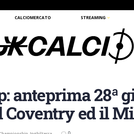
CALCIOMERCATO
STREAMING
 anteprima 28ª gi
il Coventry ed il M
0
 Championship
,
Inghilterra