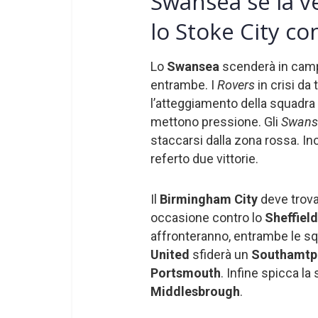
Swansea se la ve
lo Stoke City co
Lo
Swansea
scenderà in camp
entrambe. I
Rovers
in crisi da
l’atteggiamento della squadra è
mettono pressione. Gli
Swan
staccarsi dalla zona rossa. I
referto due vittorie.
Il
Birmingham City
deve trovar
occasione contro lo
Sheffiel
affronteranno, entrambe le sq
United
sfiderà un
Southamt
Portsmouth
. Infine spicca la 
Middlesbrough
.