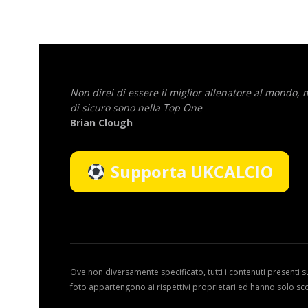
Non direi di essere il miglior allenatore al mondo,
di sicuro sono nella Top One
Brian Clough
Supporta UKCALCIO
Ove non diversamente specificato, tutti i contenuti presenti s
foto appartengono ai rispettivi proprietari ed hanno solo sc