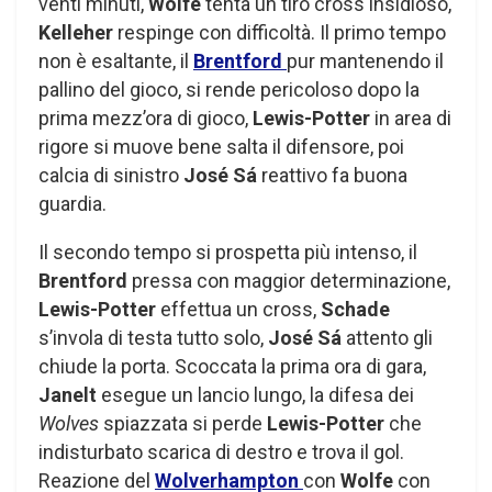
venti minuti,
Wolfe
tenta un tiro cross insidioso,
Kelleher
respinge con difficoltà. Il primo tempo
non è esaltante, il
Brentford
pur mantenendo il
pallino del gioco, si rende pericoloso dopo la
prima mezz’ora di gioco,
Lewis-Potter
in area di
rigore si muove bene salta il difensore, poi
calcia di sinistro
José Sá
reattivo fa buona
guardia.
Il secondo tempo si prospetta più intenso, il
Brentford
pressa con maggior determinazione,
Lewis-Potter
effettua un cross,
Schade
s’invola di testa tutto solo,
José Sá
attento gli
chiude la porta. Scoccata la prima ora di gara,
Janelt
esegue un lancio lungo, la difesa dei
Wolves
spiazzata si perde
Lewis-Potter
che
indisturbato scarica di destro e trova il gol.
Reazione del
Wolverhampton
con
Wolfe
con