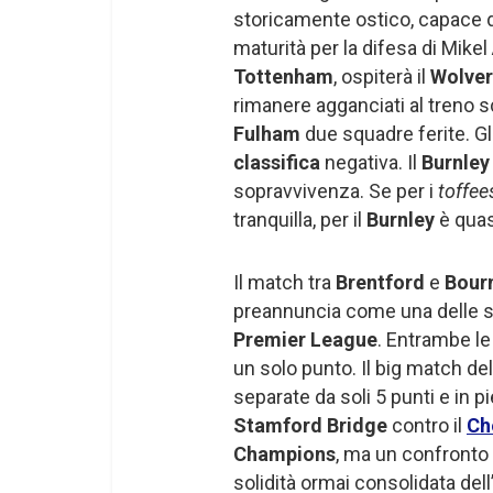
storicamente ostico, capace di 
maturità per la difesa di Mikel
Tottenham
, ospiterà il
Wolve
rimanere agganciati al treno s
Fulham
due squadre ferite. Gl
classifica
negativa. Il
Burnle
sopravvivenza. Se per i
toffe
tranquilla, per il
Burnley
è quas
Il match tra
Brentford
e
Bour
preannuncia come una delle sfi
Premier League
. Entrambe l
un solo punto. Il big match d
separate da soli 5 punti e in pie
Stamford Bridge
contro il
Ch
Champions
, ma un confronto 
solidità ormai consolidata dell