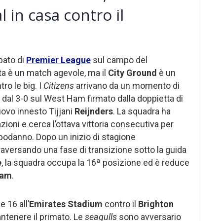
l in casa contro il
abato di
Premier League
sul campo del
rta è un match agevole, ma il
City Ground
è un
ro le big. I
Citizens
arrivano da un momento di
 dal 3-0 sul West Ham firmato dalla doppietta di
uovo innesto Tijjani
Reijnders
. La squadra ha
zioni e cerca l’ottava vittoria consecutiva per
apodanno. Dopo un inizio di stagione
raversando una fase di transizione sotto la guida
e
, la squadra occupa la 16ª posizione ed è reduce
ham
.
 16 all’
Emirates Stadium
contro il
Brighton
antenere il primato. Le
seagulls
sono avversario