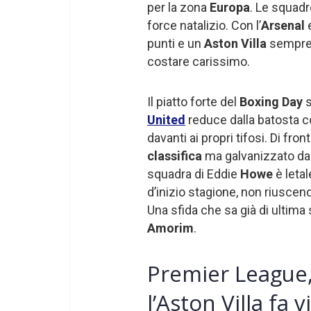
per la zona
Europa
. Le squad
force natalizio. Con l’
Arsenal
punti e un
Aston Villa
sempre 
costare carissimo.
Il piatto forte del
Boxing Day
s
United
reduce dalla batosta co
davanti ai propri tifosi. Di fro
classifica
ma galvanizzato dal
squadra di Eddie
Howe
è letal
d’inizio stagione, non riuscend
Una sfida che sa già di ultima
Amorim
.
Premier League,
l’Aston Villa fa 