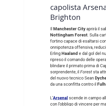
capolista Arsena
Brighton
Il
Manchester City
aprirà il s
Nottingham Forest
. Sulla ca
fortino capace di esaltarsi cont
onnipotenza offensiva, reduci
Erling
Haaland
e dal gol del n
ripreso il comando delle opera
blindare il primato prima di C
sorprendente, il
Forest
sta att
del nuovo tecnico Sean
Dych
da una sconfitta contro il
Ful
L’
Arsenal
scende in campo alle
con l’obbligo di vincere per m