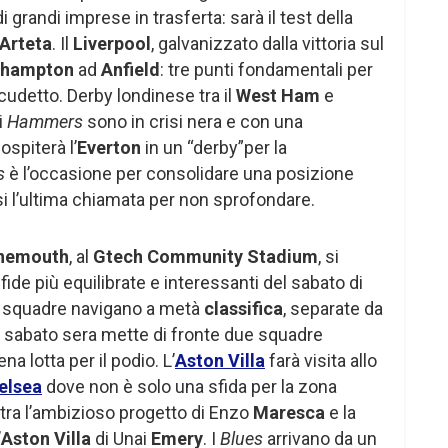
grandi imprese in trasferta: sarà il test della
Arteta
. Il
Liverpool
, galvanizzato dalla vittoria sul
rhampton
ad
Anfield
: tre punti fondamentali per
cudetto. Derby londinese tra il
West Ham
e
i
Hammers
sono in crisi nera e con una
y
ospiterà l’
Everton
in un “derby”per la
es
è l’occasione per consolidare una posizione
i l’ultima chiamata per non sprofondare.
nemouth
, al
Gtech Community Stadium
, si
de più equilibrate e interessanti del sabato di
e squadre navigano a metà
classifica
, separate da
el sabato sera mette di fronte due squadre
na lotta per il podio. L’
Aston Villa
farà visita allo
elsea
dove non è solo una sfida per la zona
tra l’ambizioso progetto di Enzo
Maresca
e la
’
Aston Villa
di Unai
Emery
. I
Blues
arrivano da un