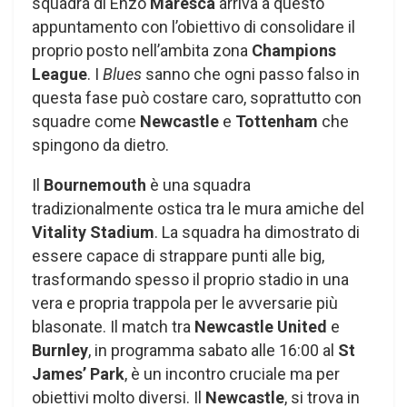
squadra di Enzo
Maresca
arriva a questo
appuntamento con l’obiettivo di consolidare il
proprio posto nell’ambita zona
Champions
League
. I
Blues
sanno che ogni passo falso in
questa fase può costare caro, soprattutto con
squadre come
Newcastle
e
Tottenham
che
spingono da dietro.
Il
Bournemouth
è una squadra
tradizionalmente ostica tra le mura amiche del
Vitality Stadium
. La squadra ha dimostrato di
essere capace di strappare punti alle big,
trasformando spesso il proprio stadio in una
vera e propria trappola per le avversarie più
blasonate. Il match tra
Newcastle United
e
Burnley
, in programma sabato alle 16:00 al
St
James’ Park
, è un incontro cruciale ma per
obiettivi molto diversi. Il
Newcastle
, si trova in