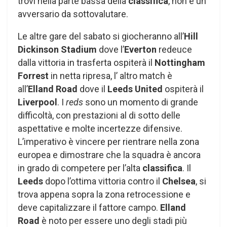
trovi nella parte bassa della
classifica
, non è un
avversario da sottovalutare.
Le altre gare del sabato si giocheranno all’
Hill
Dickinson Stadium
dove l’
Everton
redeuce
dalla vittoria in trasferta ospiterà il
Nottingham
Forrest
in netta ripresa, l’ altro match è
all’
Elland Road
dove il
Leeds United
ospiterà il
Liverpool
. I
reds
sono un momento di grande
difficoltà, con prestazioni al di sotto delle
aspettative e molte incertezze difensive.
L’imperativo è vincere per rientrare nella zona
europea e dimostrare che la squadra è ancora
in grado di competere per l’alta
classifica
. Il
Leeds
dopo l’ottima vittoria contro il
Chelsea
, si
trova appena sopra la zona retrocessione e
deve capitalizzare il fattore campo.
Elland
Road
è noto per essere uno degli stadi più