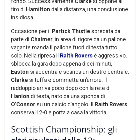
fondo. Successivamente
Clarke
si oppone al
tiro di
Hamilton
dalla distanza, una conclusione
insidiosa.
Occasione per il
Partick Thistle
sprecata da
parte di
Chalmer
, in area di rigore da un pallone
vagante manda il pallone fuori di testa tutto
solo. Nella ripresa il
Raith Rovers
è aggressivo,
sblocca la gara dopo appena dieci minuti,
Easton
si accentra e scarica un destro centrale,
Clarke
si tuffa e commette un’errore. Il
raddoppio arriva poco dopo con la rete di
Hanlon
di testa, nato da una sponda di
O’Connor
su un calcio d’angolo. Il
Raith Rovers
conserva il 2-0 e porta a casa la vittoria.
Scottish Championship: gli
a