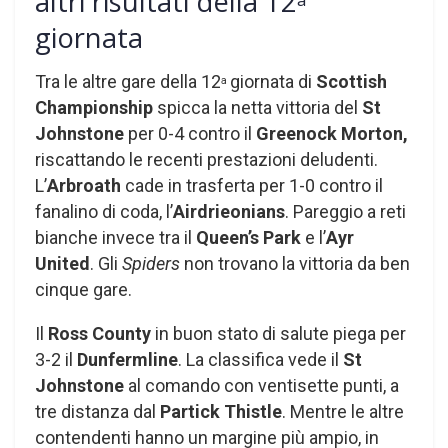
altri risultati della 12
giornata
Tra le altre gare della 12
giornata di
Scottish
a
Championship
spicca la netta vittoria del
St
Johnstone
per 0-4 contro il
Greenock Morton,
riscattando le recenti prestazioni deludenti.
L’
Arbroath
cade in trasferta per 1-0 contro il
fanalino di coda, l’
Airdrieonians
. Pareggio a reti
bianche invece tra il
Queen’s Park
e l’
Ayr
United
. Gli
Spiders
non trovano la vittoria da ben
cinque gare.
Il
Ross County
in buon stato di salute piega per
3-2 il
Dunfermline
. La classifica vede il
St
Johnstone
al comando con ventisette punti, a
tre distanza dal
Partick Thistle
. Mentre le altre
contendenti hanno un margine più ampio, in