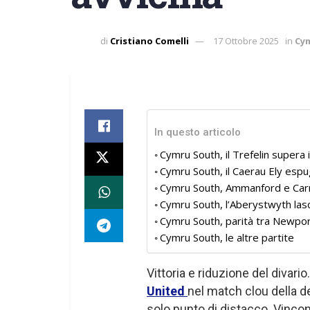
di
Cristiano Comelli
17 Ottobre 2025
in
Cy
In questo articolo
Cymru South, il Trefelin supera 
Cymru South, il Caerau Ely esp
Cymru South, Ammanford e Carm
Cymru South, l’Aberystwyth lasc
Cymru South, parità tra Newpor
Cymru South, le altre partite
Vittoria e riduzione del divario.
United
nel match clou della d
solo punto di distacco. Vinc