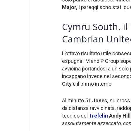
Major,
i pareggi sono stati qua
Cymru South, il 
Cambrian Unite
L’ottavo risultato utile consecu
espugna l’M and P Group supe
avvicina portandosi a un solo 
incappano invece nel secondo
City
e il primo interno.
Al minuto 51
Jones,
su cross
da distanza ravvicinata, raddop
tecnico del
Trefelin
Andy Hil
assolutamente azzeccato, comp