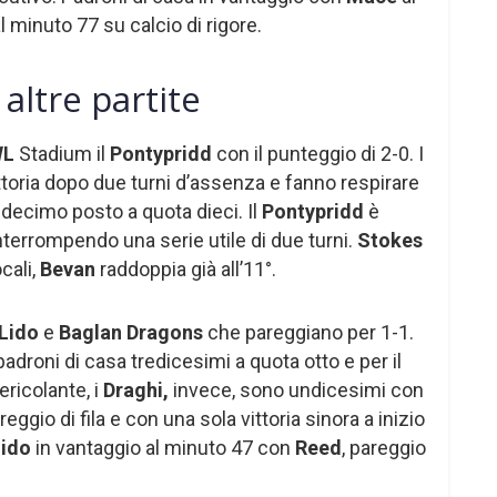
l minuto 77 su calcio di rigore.
altre partite
WL
Stadium il
Pontypridd
con il punteggio di 2-0. I
ittoria dopo due turni d’assenza e fanno respirare
l decimo posto a quota dieci. Il
Pontypridd
è
terrompendo una serie utile di due turni.
Stokes
ocali,
Bevan
raddoppia già all’11°.
 Lido
e
Baglan Dragons
che pareggiano per 1-1.
padroni di casa tredicesimi a quota otto e per il
ricolante, i
Draghi,
invece, sono undicesimi con
ggio di fila e con una sola vittoria sinora a inizio
Lido
in vantaggio al minuto 47 con
Reed
, pareggio