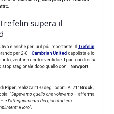
ttro.
Trefelin supera il
d
tivo è anche per lui il più importante. Il
Trefelin
rando per 2-0 il
Cambrian United
capolista e lo
punto, ventuno contro ventidue. I padroni di casa
 stop stagionale dopo quello con il
Newport
 di
Piper
, realizza l’1-0 degli ospiti. Al 71°
Brock,
pia. “
Sapevamo quello che volevamo –
afferma il
l –
e l’atteggiamento dei giocatori era
limenti a loro”
.