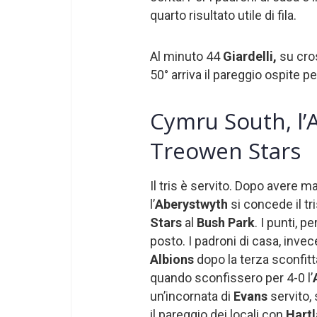
quarto risultato utile di fila.
Al minuto 44
Giardelli,
su cros
50° arriva il pareggio ospite p
Cymru South, l’A
Treowen Stars
Il tris è servito. Dopo avere 
l’
Aberystwyth
si concede il tr
Stars
al
Bush Park
. I punti, p
posto. I padroni di casa, invec
Albions
dopo la terza sconfit
quando sconfissero per 4-0 l’
un’incornata di
Evans
servito,
il pareggio dei locali con
Hart