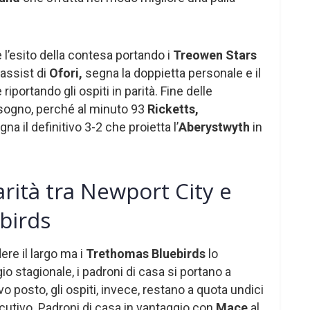
l’esito della contesa portando i
Treowen Stars
assist di
Ofori,
segna la doppietta personale e il
riportando gli ospiti in parità. Fine delle
ogno, perché al minuto 93
Ricketts,
a il definitivo 3-2 che proietta l’
Aberystwyth
in
rità tra Newport City e
birds
ere il largo ma i
Trethomas Bluebirds
lo
o stagionale, i padroni di casa si portano a
vo posto, gli ospiti, invece, restano a quota undici
cutivo. Padroni di casa in vantaggio con
Mace
al