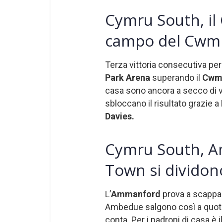
Cymru South, il 
campo del Cwmb
Terza vittoria consecutiva per 
Park Arena
superando il
Cwmb
casa sono ancora a secco di vit
sbloccano il risultato grazie a
Davies.
Cymru South, 
Town si dividon
L’
Ammanford
prova a scappa
Ambedue salgono così a quota 
conta. Per i padroni di casa è i