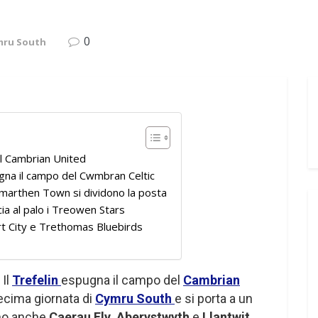
0
mru South
il Cambrian United
ugna il campo del Cwmbran Celtic
arthen Town si dividono la posta
ia al palo i Treowen Stars
t City e Trethomas Bluebirds
 Il
Trefelin
espugna il campo del
Cambrian
ecima giornata di
Cymru South
e si porta a un
ono anche
Caerau Ely, Aberystwyth
e
Llantwit