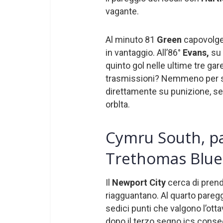
vagante.
Al minuto 81
Green
capovolge 
in vantaggio. All’86°
Evans,
su 
quinto gol nelle ultime tre gare 
trasmissioni? Nemmeno per s
direttamente su punizione, segn
orblta.
Cymru South, pa
Trethomas Blue
Il
Newport City
cerca di prend
riagguantano. Al quarto pareggi
sedici punti che valgono l’otta
dopo il terzo segno ics conse