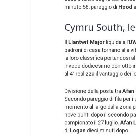
minuto 56, pareggio di
Hood
a
Cymru South, le 
Il
Llantwit Major
liquida all’
U
padroni di casa tornano alla v
la loro classifica portandosi a
invece dodicesimo con otto in
al 4° realizza il vantaggio dei l
Divisione della posta tra
Afan
Secondo pareggio di fila per i 
momento al largo dalla zona pe
nove punti dopo il secondo pare
campionato il 27 luglio.
Afan 
di
Logan
dieci minuti dopo.