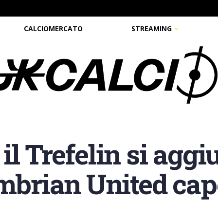
CALCIOMERCATO
STREAMING
l Trefelin si aggi
mbrian United capo