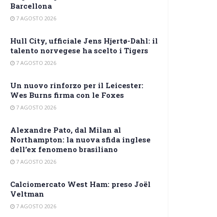
Barcellona
7 AGOSTO 2026
Hull City, ufficiale Jens Hjertø-Dahl: il
talento norvegese ha scelto i Tigers
7 AGOSTO 2026
Un nuovo rinforzo per il Leicester:
Wes Burns firma con le Foxes
7 AGOSTO 2026
Alexandre Pato, dal Milan al
Northampton: la nuova sfida inglese
dell’ex fenomeno brasiliano
7 AGOSTO 2026
Calciomercato West Ham: preso Joël
Veltman
7 AGOSTO 2026