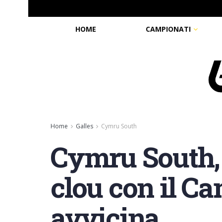
HOME
CAMPIONATI
Home
Galles
Cymru South
Cymru South, i
clou con il Ca
avvicina