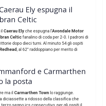
Caerau Ely espugna il
ran Celtic
il
Caerau Ely
che espugna l’
Avondale Motor
ran Celtic
fanalino di coda per 2-0. I padroni di
torie dopo dieci turni. Al minuto 54 gli ospiti
Redhead
, al 62° raddoppiano per merito di
Ammanford e Carmarthen
o la posta
re ma il
Carmarthen Town
lo raggiunge.
diciassette a ridosso della classifica che
l terzo segno ics consecutivo, per gli ospiti il