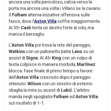
ancora una volta pericoloso, calcia verso la
porta ma ancora una volta i
Villans
se la cavano.
Il
Fulham
alterna iniziative offensiva sulle
fasce, dove l’
Aston Villa
soffre maggiormente.
Al 35
Cash
tenta un destro forte al volo, ma
o
manca il bersaglio.
L’
Aston Villa
poi trova la rete del pareggio,
Watkins
con un pallonetto batte
Leno
su un
assist di
Digne
. Al 43
King
con un colpo di
o
testa colpisce in maniera morbida,
Martínez
blocca. Fase finale di primo tempo a favore
dell’
Aston Villa
cresciuto dopo il pareggio
ottenuto.
Wilson
con un sinistro di esterno
sbaglia la mira su assist di
Lukić
. L’arbitro
manda negli spogliatoi
Fulham
ed
Aston Villa
sul risultato di 1-1.