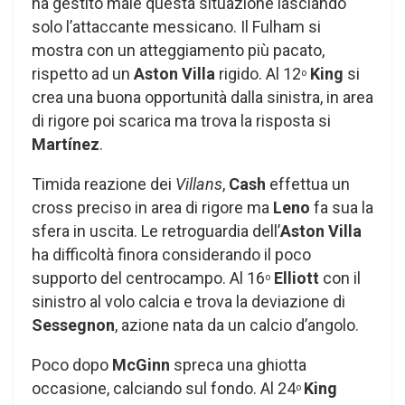
ha gestito male questa situazione lasciando
solo l’attaccante messicano. Il Fulham si
mostra con un atteggiamento più pacato,
rispetto ad un
Aston Villa
rigido. Al 12
King
si
o
crea una buona opportunità dalla sinistra, in area
di rigore poi scarica ma trova la risposta si
Martínez
.
Timida reazione dei
Villans
,
Cash
effettua un
cross preciso in area di rigore ma
Leno
fa sua la
sfera in uscita. Le retroguardia dell’
Aston Villa
ha difficoltà finora considerando il poco
supporto del centrocampo. Al 16
Elliott
con il
o
sinistro al volo calcia e trova la deviazione di
Sessegnon
, azione nata da un calcio d’angolo.
Poco dopo
McGinn
spreca una ghiotta
occasione, calciando sul fondo. Al 24
King
o