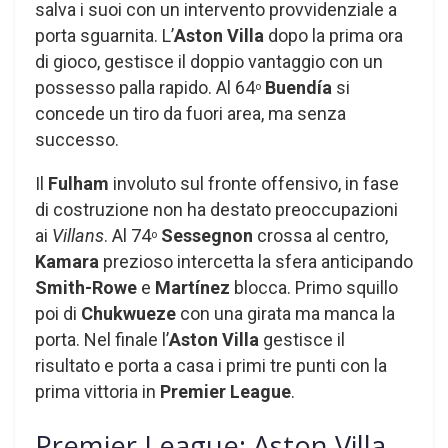
salva i suoi con un intervento provvidenziale a
porta sguarnita. L’
Aston Villa
dopo la prima ora
di gioco, gestisce il doppio vantaggio con un
possesso palla rapido. Al 64
Buendía
si
o
concede un tiro da fuori area, ma senza
successo.
Il
Fulham
involuto sul fronte offensivo, in fase
di costruzione non ha destato preoccupazioni
ai
Villans
. Al 74
Sessegnon
crossa al centro,
o
Kamara
prezioso intercetta la sfera anticipando
Smith-Rowe
e
Martínez
blocca. Primo squillo
poi di
Chukwueze
con una girata ma manca la
porta. Nel finale l’
Aston Villa
gestisce il
risultato e porta a casa i primi tre punti con la
prima vittoria in
Premier League
.
Premier League: Aston Villa-