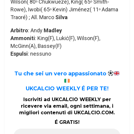
Wilson( 80
Chukwueze), King( 65
Smith-
o
o
Rowe), Iwobi( 65
Kevin) Jiménez( 11
Adama
o
o
Traoré) ; All. Marco
Silva
Arbitro
: Andy
Madley
Ammoniti
: King(F), Lukić(F), Wilson(F),
McGinn(A), Bassey(F)
Espulsi
: nessuno
Tu che sei un vero appassionato
UKCALCIO WEEKLY É PER TE!
Iscriviti ad UKCALCIO WEEKLY per
ricevere via email, ogni settimana, i
migliori contenuti di UKCALCIO.COM.
É GRATIS!