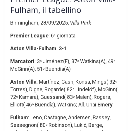
Fulham, il tabellino
Birmingham, 28/09/2025,
Villa Park
Premier League
: 6
giornata
a
Aston Villa-Fulham
:
3-1
Marcatori
: 3
Jiménez(F), 37
Watkins(A), 49
o
o
o
McGinn(A), 51
Buendía(A)
o
Aston Villa
: Martínez, Cash, Konsa, Mings( 32
o
Torres), Digne, Bogarde( 82
Lindelöf), McGinn(
o
72
Kamara), Guessand( 83
Malen), Rogers,
o
o
Elliott( 46
Buendía), Watkins; All. Unai
Emery
o
Fulham
: Leno, Castagne, Andersen, Bassey,
Sessegnon( 80
Robinson), Lukić, Berge,
o