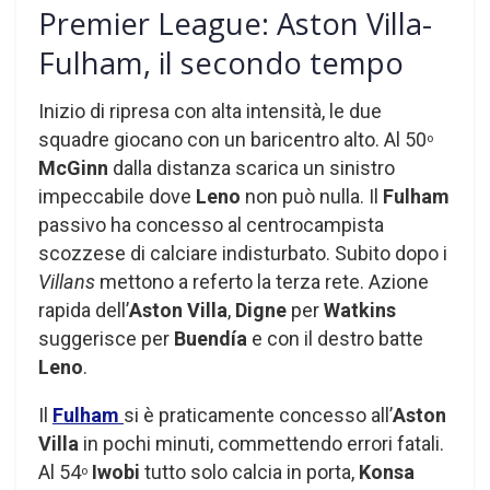
Premier League: Aston Villa-
Fulham, il secondo tempo
Inizio di ripresa con alta intensità, le due
squadre giocano con un baricentro alto. Al 50
o
McGinn
dalla distanza scarica un sinistro
impeccabile dove
Leno
non può nulla. Il
Fulham
passivo ha concesso al centrocampista
scozzese di calciare indisturbato. Subito dopo i
Villans
mettono a referto la terza rete. Azione
rapida dell’
Aston Villa
,
Digne
per
Watkins
suggerisce per
Buendía
e con il destro batte
Leno
.
Il
Fulham
si è praticamente concesso all’
Aston
Villa
in pochi minuti, commettendo errori fatali.
Al 54
Iwobi
tutto solo calcia in porta,
Konsa
o