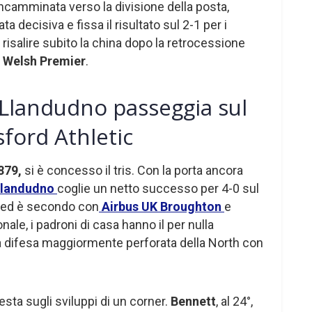
ncamminata verso la divisione della posta,
ta decisiva e fissa il risultato sul 2-1 per i
a risalire subito la china dopo la retrocessione
a
Welsh Premier
.
 Llandudno passeggia sul
ford Athletic
879,
si è concesso il tris. Con la porta ancora
Llandudno
coglie un netto successo per 4-0 sul
ed è secondo con
Airbus UK Broughton
e
nale, i padroni di casa hanno il per nulla
 la difesa maggiormente perforata della North con
esta sugli sviluppi di un corner.
Bennett
, al 24°,