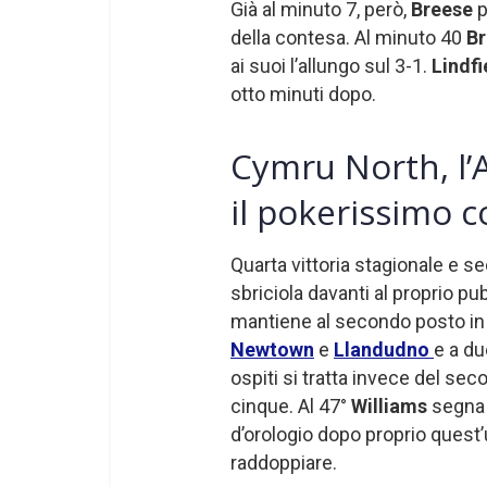
Già al minuto 7, però,
Breese
p
della contesa. Al minuto 40
Br
ai suoi l’allungo sul 3-1.
Lindf
otto minuti dopo.
Cymru North, l’
il pokerissimo c
Quarta vittoria stagionale e se
sbriciola davanti al proprio pu
mantiene al secondo posto in 
Newtown
e
Llandudno
e a du
ospiti si tratta invece del sec
cinque. Al 47°
Williams
segna 
d’orologio dopo proprio quest
raddoppiare.