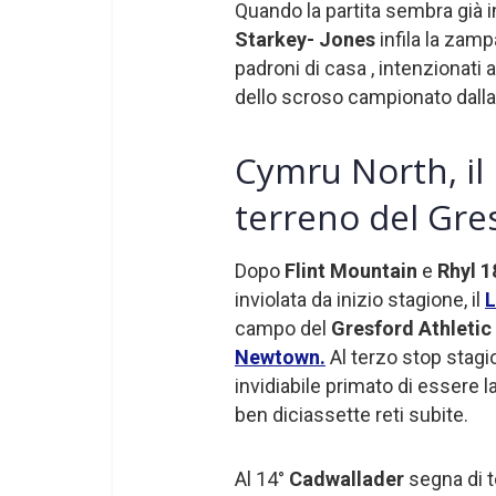
Quando la partita sembra già i
Starkey- Jones
infila la zampa
padroni di casa , intenzionati 
dello scroso campionato dall
Cymru North, il
terreno del Gres
Dopo
Flint Mountain
e
Rhyl 1
inviolata da inizio stagione, il
campo del
Gresford Athletic
Newtown.
Al terzo stop stagio
invidiabile primato di essere
ben diciassette reti subite.
Al 14°
Cadwallader
segna di t