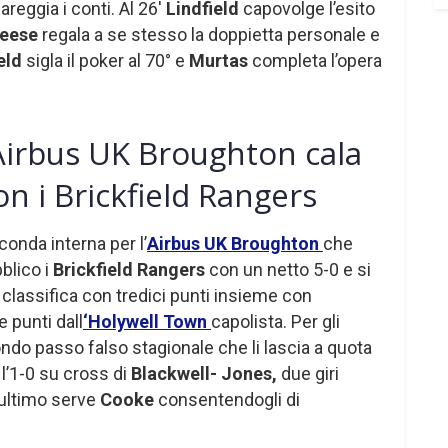
areggia i conti. Al 26′
Lindfield
capovolge l’esito
eese
regala a se stesso la doppietta personale e
ield
sigla il poker al 70° e
Murtas
completa l’opera
Airbus UK Broughton cala
on i Brickfield Rangers
conda interna per l’
Airbus UK Broughton
che
bblico i
Brickfield Rangers
con un netto 5-0 e si
classifica con tredici punti insieme con
e punti dall
‘Holywell Town
capolista. Per gli
ondo passo falso stagionale che li lascia a quota
l’1-0 su cross di
Blackwell- Jones,
due giri
’ultimo serve
Cooke
consentendogli di