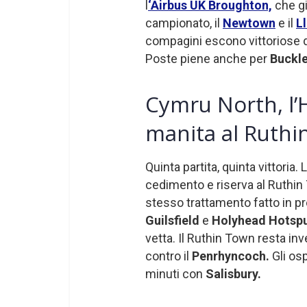
l
‘Airbus UK Broughton,
che gi
campionato, il
Newtown
e il
L
compagini escono vittoriose d
Poste piene anche per
Buckl
Cymru North, l’
manita al Ruth
Quinta partita, quinta vittoria. L
cedimento e riserva al Ruthin
stesso trattamento fatto in 
Guilsfield
e
Holyhead Hotsp
vetta. Il Ruthin Town resta inv
contro il
Penrhyncoch.
Gli osp
minuti con
Salisbury.