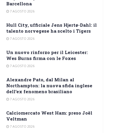
Barcellona
7 AGOSTO 2026
Hull City, ufficiale Jens Hjertø-Dahl: il
talento norvegese ha scelto i Tigers
7 AGOSTO 2026
Un nuovo rinforzo per il Leicester:
Wes Burns firma con le Foxes
7 AGOSTO 2026
Alexandre Pato, dal Milan al
Northampton: la nuova sfida inglese
dell’ex fenomeno brasiliano
7 AGOSTO 2026
Calciomercato West Ham: preso Joël
Veltman
7 AGOSTO 2026