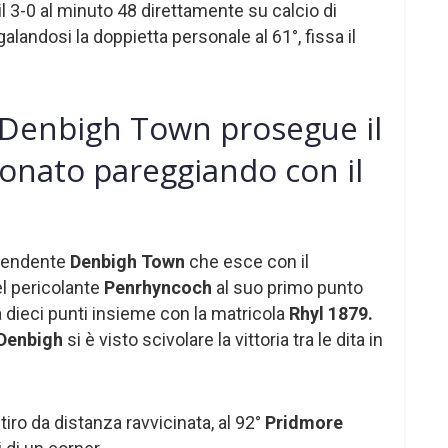
il 3-0 al minuto 48 direttamente su calcio di
landosi la doppietta personale al 61°, fissa il
 Denbigh Town prosegue il
onato pareggiando con il
prendente
Denbigh Town
che esce con il
l pericolante
Penrhyncoch
al suo primo punto
a dieci punti insieme con la matricola
Rhyl 1879.
Denbigh
si è visto scivolare la vittoria tra le dita in
iro da distanza ravvicinata, al 92°
Pridmore