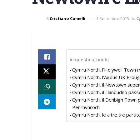
di
Cristiano Comelli
1 Settembre 2025
in
C
In questo articolo
Cymru North, l’Holywell Town m
Cymru North, l’Airbus UK Brough
Cymru North, il Newtown supera
Cymru North, il Llandudno passe
Cymru North, il Denbigh Town p
Penrhyncoch
Cymru North, le altre tre partit