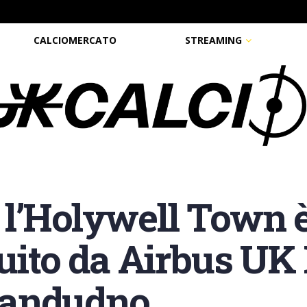
CALCIOMERCATO
STREAMING
l’Holywell Town è
guito da Airbus UK
landudno