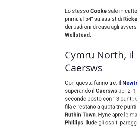
Lo stesso
Cooke
sale in catt
prima al 54° su assist di
Ricke
dei padroni di casa agli avvers
Wellstead.
Cymru North, il
Caersws
Con questa fanno tre. Il
Newt
superando il
Caersws
per 2-1,
secondo posto con 13 punti. Gl
fila e restano a quota tre punt
Ruthin Town
. Hyne apre le ma
Phillips
illude gli ospiti paregg