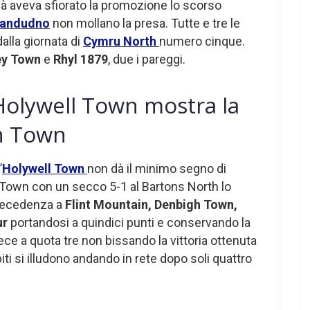
à aveva sfiorato la promozione lo scorso
landudno
non mollano la presa. Tutte e tre le
alla giornata di
Cymru North
numero cinque.
ey Town
e
Rhyl 1879
, due i pareggi.
Holywell Town mostra la
in Town
’
Holywell Town
non dà il minimo segno di
 Town con un secco 5-1 al Bartons North lo
precedenza a
Flint Mountain, Denbigh Town,
ur
portandosi a quindici punti e conservando la
ece a quota tre non bissando la vittoria ottenuta
iti si illudono andando in rete dopo soli quattro