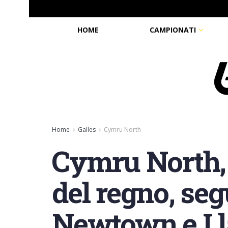
HOME
CAMPIONATI
Home
Galles
Cymru North
Cymru North, 
del regno, se
Newtown e L