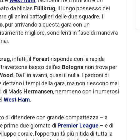
st
e
West Ham
. Nonostante i ritmi alti e un
mato da Niclas
Füllkrug
, il lungo possesso dei
 gli animi battaglieri delle due squadre. I
to
, pur arrivando a questa gara con un
isamente migliore, sono lenti in fase di manovra
mai.
krug
, infatti, il
Forest
risponde con la rapida
l traversone basso dell’ex
Bologna
non trova per
Wood
. Da lì in avanti, quasi il nulla. I padroni di
e dettano i tempi della gara, ma non riescono mai
ti di Mads
Hermansen
, nemmeno con i numerosi
el
West Ham
.
erito di difendere con grande compattezza – a
le prime due giornate di
Premier League
– e di
uppo corale, l’opportunità più nitida di tutta la