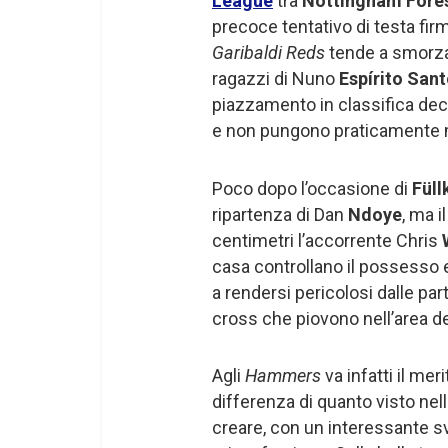
League
tra
Nottingham Fore
precoce tentativo di testa fir
Garibaldi Reds
tende a smorzare
ragazzi di Nuno
Espírito San
piazzamento in classifica dec
e non pungono praticamente 
Poco dopo l’occasione di
Füll
ripartenza di Dan
Ndoye
, ma i
centimetri l’accorrente Chris
casa controllano il possesso 
a rendersi pericolosi dalle par
cross che piovono nell’area d
Agli
Hammers
va infatti il m
differenza di quanto visto nel
creare, con un interessante svil