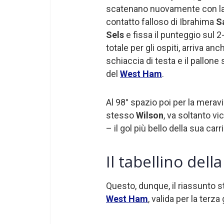
scatenano nuovamente con la ve
contatto falloso di Ibrahima
S
Sels
e fissa il punteggio sul 2-
totale per gli ospiti, arriva anch
schiaccia di testa e il pallone 
del
West Ham
.
Al 98° spazio poi per la merav
stesso
Wilson
, va soltanto v
– il gol più bello della sua carr
Il tabellino dell
Questo, dunque, il riassunto st
West Ham
, valida per la terza