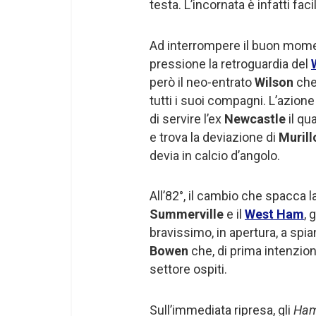
testa. L’incornata è infatti fac
Ad interrompere il buon mom
pressione la retroguardia del
però il neo-entrato
Wilson
che
tutti i suoi compagni. L’azion
di servire l’ex
Newcastle
il qu
e trova la deviazione di
Murill
devia in calcio d’angolo.
All’82°, il cambio che spacca 
Summerville
e il
West Ham
, 
bravissimo, in apertura, a spia
Bowen
che, di prima intenzio
settore ospiti.
Sull’immediata ripresa, gli
Ha