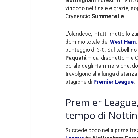
Nottingham Forest
tutt’altro
vincono nel finale e grazie, so
Crysencio
Summerville
.
L’olandese, infatti, mette lo za
dominio totale del
West Ham
punteggio di 3-0. Sul tabellin
Paquetá
– dal dischetto – e 
corale degli Hammers che, dop
travolgono alla lunga distanza 
stagione di
Premier League
.
Premier League,
tempo di Notti
Succede poco nella prima fra