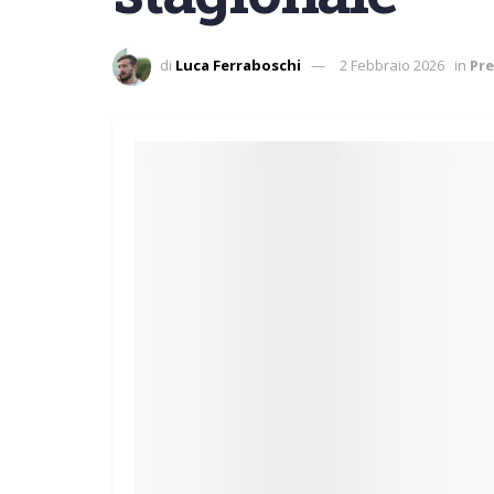
di
Luca Ferraboschi
2 Febbraio 2026
in
Pr