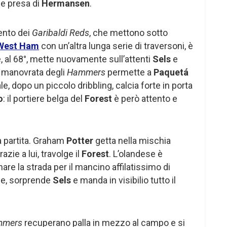
ile presa di
Hermansen
.
ento dei
Garibaldi Reds
, che mettono sotto
West Ham
con un’altra lunga serie di traversoni, è
, al 68°, mette nuovamente sull’attenti
Sels
e
e manovrata degli
Hammers
permette a
Paquetá
ale, dopo un piccolo dribbling, calcia forte in porta
o
: il portiere belga del
Forest
è però attento e
la partita. Graham
Potter
getta nella mischia
grazie a lui, travolge il
Forest
. L’olandese è
nare la strada per il mancino affilatissimo di
ne, sorprende
Sels
e manda in visibilio tutto il
mmers
recuperano palla in mezzo al campo e si