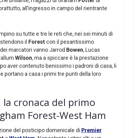
 che brillante, i ragazzi di Graham
Potter
la
prattutto, all’ingresso in campo del rientrante
mpino su tutte e tre le reti che, nei sei minuti di
, stendono il
Forest
con il pesantissimo
o dei marcatori vanno Jarrod
Bowen
, Lucas
Callum
Wilson
, ma a spiccare è la prestazione
o aver contenuto benissimo i padroni di casa, li
e portano a casa i primi tre punti della loro
 la cronaca del primo
ngham Forest-West Ham
zione del posticipo domenicale di
Premier