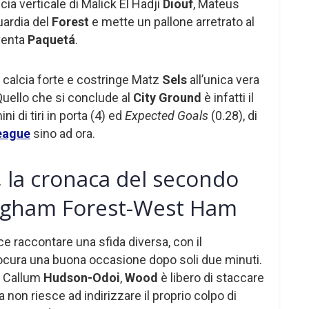
cia verticale di Malick El Hadji
Diouf
, Mateus
uardia del
Forest
e mette un pallone arretrato al
vventa
Paquetá
.
ano calcia forte e costringe Matz
Sels
all’unica vera
 Quello che si conclude al
City Ground
è infatti il
i di tiri in porta (4) ed
Expected Goals
(0.28), di
eague
sino ad ora.
 la cronaca del secondo
ngham Forest-West Ham
ce raccontare una sfida diversa, con il
ocura una buona occasione dopo soli due minuti.
di Callum
Hudson-Odoi
,
Wood
è libero di staccare
a non riesce ad indirizzare il proprio colpo di