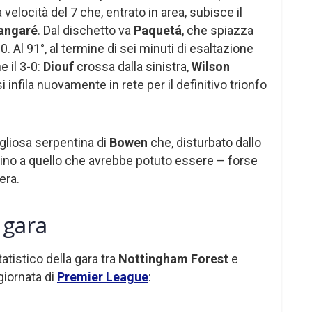
locità del 7 che, entrato in area, subisce il
angaré
. Dal dischetto va
Paquetá
, che spiazza
0. Al 91°, al termine di sei minuti di esaltazione
e il 3-0:
Diouf
crossa dalla sinistra,
Wilson
si infila nuovamente in rete per il definitivo trionfo
igliosa serpentina di
Bowen
che, disturbato dallo
icino a quello che avrebbe potuto essere – forse
iera.
a gara
atistico della gara tra
Nottingham Forest
e
 giornata di
Premier League
: