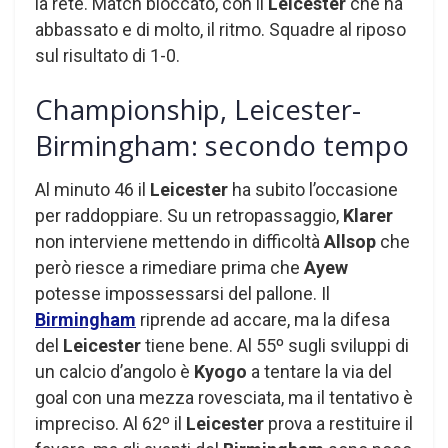
la rete. Match bloccato, con il
Leicester
che ha
abbassato e di molto, il ritmo. Squadre al riposo
sul risultato di 1-0.
Championship, Leicester-
Birmingham: secondo tempo
Al minuto 46 il
Leicester
ha subito l’occasione
per raddoppiare. Su un retropassaggio,
Klarer
non interviene mettendo in difficoltà
Allsop
che
però riesce a rimediare prima che
Ayew
potesse impossessarsi del pallone. Il
Birmingham
riprende ad accare, ma la difesa
del
Leicester
tiene bene. Al 55º sugli sviluppi di
un calcio d’angolo è
Kyogo
a tentare la via del
goal con una mezza rovesciata, ma il tentativo è
impreciso. Al 62º il
Leicester
prova a restituire il