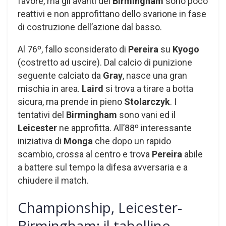
favore, ma gli avanti del
Birmingham
sono poco
reattivi e non approfittano dello svarione in fase
di costruzione dell’azione dal basso.
Al 76º, fallo sconsiderato di
Pereira
su
Kyogo
(costretto ad uscire). Dal calcio di punizione
seguente calciato da
Gray
, nasce una gran
mischia in area.
Laird
si trova a tirare a botta
sicura, ma prende in pieno
Stolarczyk
. I
tentativi del
Birmingham
sono vani ed il
Leicester
ne approfitta. All’88º interessante
iniziativa di
Monga
che dopo un rapido
scambio, crossa al centro e trova
Pereira
abile
a battere sul tempo la difesa avversaria e a
chiudere il match.
Championship, Leicester-
Birmingham: il tabellino