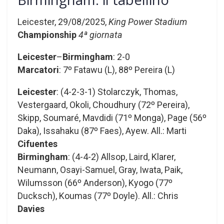
Leicester, 29/08/2025,
King Power Stadium
Championship
4ª giornata
Leicester
–
Birmingham
: 2-0
Marcatori
: 7º Fatawu (L), 88º Pereira (L)
Leicester
: (4-2-3-1) Stolarczyk, Thomas,
Vestergaard, Okoli, Choudhury (72º Pereira),
Skipp, Soumaré, Mavdidi (71º Monga), Page (56º
Daka), Issahaku (87º Faes), Ayew. All.: Marti
Cifuentes
Birmingham
: (4-4-2) Allsop, Laird, Klarer,
Neumann, Osayi-Samuel, Gray, Iwata, Paik,
Wilumsson (66º Anderson), Kyogo (77º
Ducksch), Koumas (77º Doyle). All.: Chris
Davies