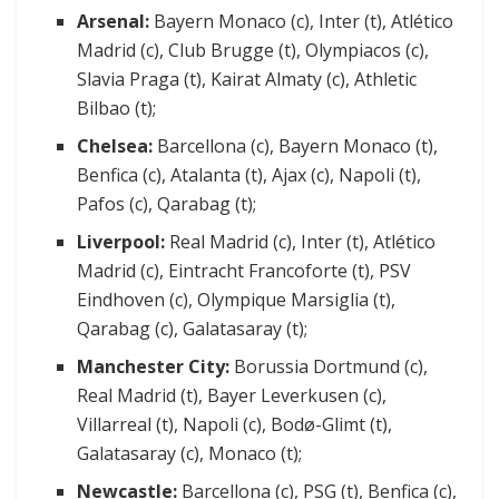
Arsenal:
Bayern Monaco (c), Inter (t), Atlético
Madrid (c), Club Brugge (t), Olympiacos (c),
Slavia Praga (t), Kairat Almaty (c), Athletic
Bilbao (t);
Chelsea:
Barcellona (c), Bayern Monaco (t),
Benfica (c), Atalanta (t), Ajax (c), Napoli (t),
Pafos (c), Qarabag (t);
Liverpool:
Real Madrid (c), Inter (t), Atlético
Madrid (c), Eintracht Francoforte (t), PSV
Eindhoven (c), Olympique Marsiglia (t),
Qarabag (c), Galatasaray (t);
Manchester City:
Borussia Dortmund (c),
Real Madrid (t), Bayer Leverkusen (c),
Villarreal (t), Napoli (c), Bodø-Glimt (t),
Galatasaray (c), Monaco (t);
Newcastle:
Barcellona (c), PSG (t), Benfica (c),