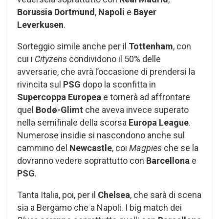
Borussia Dortmund
,
Napoli
e
Bayer
Leverkusen
.
Sorteggio simile anche per il
Tottenham
, con
cui i
Cityzens
condividono il 50% delle
avversarie, che avrà l’occasione di prendersi la
rivincita sul
PSG
dopo la sconfitta in
Supercoppa Europea
e tornerà ad affrontare
quel
Bodø-Glimt
che aveva invece superato
nella semifinale della scorsa
Europa League
.
Numerose insidie si nascondono anche sul
cammino del
Newcastle
, coi
Magpies
che se la
dovranno vedere soprattutto con
Barcellona
e
PSG
.
Tanta Italia, poi, per il
Chelsea
, che sarà di scena
sia a Bergamo che a Napoli. I big match dei