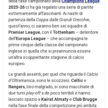
della fase campionato della
Champions League
2025-26
ci ha già regalato una serie di partite
estremamente affascinanti. Ai nastri di
partenza della
Coppa dalle Grandi Orecchie
,
quest’anno, ci saranno ben sei squadre di
Premier League
, con il
Tottenham
– detentore
dell’
Europa League
– che accompagna le
prime cinque della classe del campionato
inglese in quella che si preannuncia essere
un’altra scoppiettante stagione di calcio
europeo.
Le grandi assenti, per quel che riguarda il
Calcio
d’Oltremanica
, sono le scozzesi.
Celtic
e
Rangers
, loro malgrado, si sono macchiate di
due turni
play-off
a dir poco terribili e hanno
lasciato spazio a
Kairat Almaty
e
Club Brugge
nella fase finale della competizione più ambita