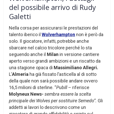
del possibile arrivo di Rudy
Galetti
Nella corsa per assicurarsi le prestazioni del
talento iberico il
Wolverhampton
non è però da
solo. Il giocatore, infatti, potrebbe anche
sbarcare nel calcio tricolore perché lo sta
seguendo anche il
Milan
in versione cantiere
aperto verso grandi ambizioni e un riscatto da
una stagione opaca di
Massimiliano
Allegri.
L’
Almeria
ha già fissato l’asticella al di sotto
della quale non sarà possibile andare ovvero
16,5 milioni di sterline. “
Pubill
– riferisce
Molyneux News-
sembra essere la scelta
principale dei Wolves per sostituire Semedo”.
Gli
addetti ai lavori lo descrivono come un
giocatore di grande affidabilità e spinta sul