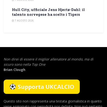
Hull City, ufficiale Jens Hjertø-Dahl: il
talento norvegese ha scelto i Tigers
7 AGOSTO 2026
Non direi di essere il miglior allenatore al mondo,
ma di
sicuro sono nella Top One
Brian Clough
Supporta UKCALCIO
Questo sito non rappresenta una testata giornalistica in quanto
viene aggiornato con periodicità non definita. Non può pertanto