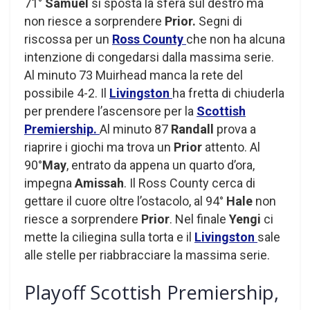
71°
Samuel
si sposta la sfera sul destro ma
non riesce a sorprendere
Prior.
Segni di
riscossa per un
Ross County
che non ha alcuna
intenzione di congedarsi dalla massima serie.
Al minuto 73 Muirhead manca la rete del
possibile 4-2. Il
Livingston
ha fretta di chiuderla
per prendere l’ascensore per la
Scottish
Premiership.
Al minuto 87
Randall
prova a
riaprire i giochi ma trova un
Prior
attento. Al
90°
May
, entrato da appena un quarto d’ora,
impegna
Amissah
. Il Ross County cerca di
gettare il cuore oltre l’ostacolo, al 94°
Hale
non
riesce a sorprendere
Prior
. Nel finale
Yengi
ci
mette la ciliegina sulla torta e il
Livingston
sale
alle stelle per riabbracciare la massima serie.
Playoff Scottish Premiership,