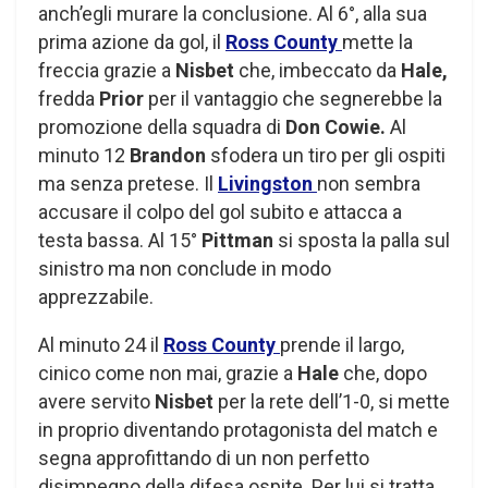
anch’egli murare la conclusione. Al 6°, alla sua
prima azione da gol, il
Ross County
mette la
freccia grazie a
Nisbet
che, imbeccato da
Hale,
fredda
Prior
per il vantaggio che segnerebbe la
promozione della squadra di
Don Cowie.
Al
minuto 12
Brandon
sfodera un tiro per gli ospiti
ma senza pretese. Il
Livingston
non sembra
accusare il colpo del gol subito e attacca a
testa bassa. Al 15°
Pittman
si sposta la palla sul
sinistro ma non conclude in modo
apprezzabile.
Al minuto 24 il
Ross County
prende il largo,
cinico come non mai, grazie a
Hale
che, dopo
avere servito
Nisbet
per la rete dell’1-0, si mette
in proprio diventando protagonista del match e
segna approfittando di un non perfetto
disimpegno della difesa ospite. Per lui si tratta