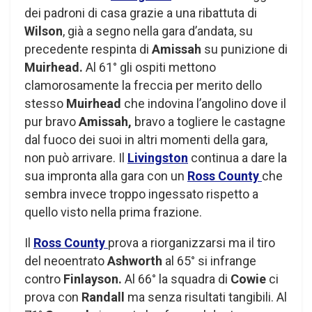
dei padroni di casa grazie a una ribattuta di
Wilson
, già a segno nella gara d’andata, su
precedente respinta di
Amissah
su punizione di
Muirhead.
Al 61° gli ospiti mettono
clamorosamente la freccia per merito dello
stesso
Muirhead
che indovina l’angolino dove il
pur bravo
Amissah,
bravo a togliere le castagne
dal fuoco dei suoi in altri momenti della gara,
non può arrivare. Il
Livingston
continua a dare la
sua impronta alla gara con un
Ross County
che
sembra invece troppo ingessato rispetto a
quello visto nella prima frazione.
Il
Ross County
prova a riorganizzarsi ma il tiro
del neoentrato
Ashworth
al 65° si infrange
contro
Finlayson.
Al 66° la squadra di
Cowie
ci
prova con
Randall
ma senza risultati tangibili. Al