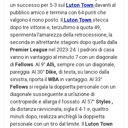
un successo per 5-3 sul
Luton Town
davanti al
pubblico amico e termina con 64 punti che
valgono il nono posto. Il
Luton Town
stecca
dopo tre vittorie e, terzultimo a quota 49,
sperimenta l’amarezza della retrocessione, la
seconda in altrettante stagioni dopo quella dalla
Premier League
nel 2023-24. I padroni di casa
vanno in vantaggio al minuto 7 con un diagonale
di
Fellows
. Al 9°
Alli,
sempre con un diagonale,
pareggia. Al 30°
Dike,
di testa, su lancio dalla
sinistra, riporta il
WBA
in vantaggio. Al 33°
Fellows
si regala la doppietta personale con un
diagonale susseguente a un’azione di
contropiede e allarga il fossato. Al 57°
Styles ,
da distanza ravvicinata, sigla il 4-1 e, quattro
minuti dopo, realizza anch’egli la doppietta
personale con un tiro dal limite. Il
Luton Town