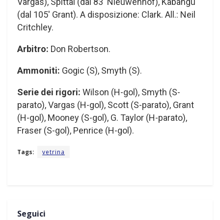
Vargas), Spittal (dal 83′ Nieuwenhof), Kabangu
(dal 105′ Grant). A disposizione: Clark. All.: Neil
Critchley.
Arbitro:
Don Robertson.
Ammoniti:
Gogic (S), Smyth (S).
Serie dei rigori:
Wilson (H-gol), Smyth (S-
parato), Vargas (H-gol), Scott (S-parato), Grant
(H-gol), Mooney (S-gol), G. Taylor (H-parato),
Fraser (S-gol), Penrice (H-gol).
Tags:
vetrina
Seguici