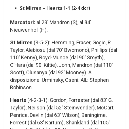
St Mirren – Hearts 1-1 (2-4 dcr)
Marcatori:
al 23′ Mandron (S), al 84′
Nieuwenhof (H).
St Mirren
(3-5-2): Hemming, Fraser, Gogic, R.
Taylor, Alebiosu (dal 70′ Bwomono), Phillips (dal
110′ Kenny), Boyd-Munce (dal 90′ Smyth),
O’Hara (dal 90′ Kiltie), John, Mandron (dal 110′
Scott), Olusanya (dal 92′ Mooney). A
disposizione: Urminsky, Oseni. All.: Stephen
Robinson.
Hearts
(4-2-3-1): Gordon, Forrester (dal 83′ G.
Taylor), Neilson (dal 52′ Steinwender), McCart,
Penrice, Devlin (dal 63′ Wilson), Baningime,
Forrest (dal 63′ Kartum), Shankland (dal 105′