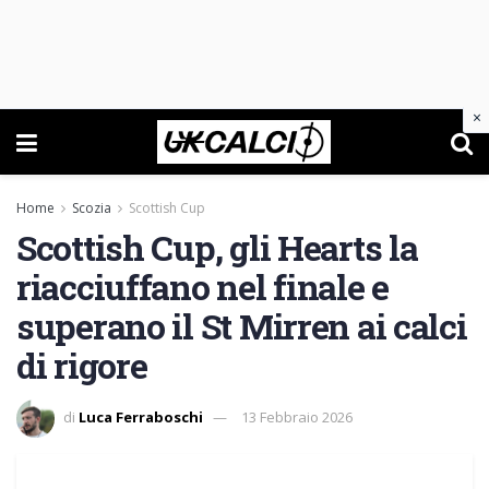
×
Home
Scozia
Scottish Cup
Scottish Cup, gli Hearts la
riacciuffano nel finale e
superano il St Mirren ai calci
di rigore
di
Luca Ferraboschi
13 Febbraio 2026