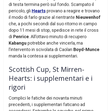
di testa termina però sul fondo. Scampato il
pericolo, gli
Hearts
provano a reagire e trovano
il modo di farlo grazie al rientrante
Nieuwenhof
che, a pochi secondi dal suo ritorno in campo
dopo 11 mesi di stop, spedisce in rete il cross
di
Penrice
. All’ottavo minuto di recupero
Kabangu
potrebbe anche vincerla, ma
l’intervento in scivolata di Caolan
Boyd-Munce
manda la contesa ai supplementari.
Scottish Cup, St Mirren-
Hearts: i supplementari e i
rigori
Complici le fatiche dei novanta minuti
precedenti, i supplementari faticano ad
accendersi. Entrambe le squadre, nel primo