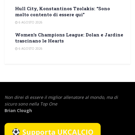
Hull City, Konstantinos Tzolakis: “Sono
molto contento di essere qui”
6 AGOSTO 2026
Women’s Champions League: Dolan e Jardine
trascinano le Hearts
6 AGOSTO 2026
Non direi di essere il miglior allenatore al mondo,
ma di
sicuro sono nella Top One
Brian Clough
Supporta UKCALCIO