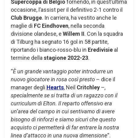
Supercoppa di Belgio
fornendo, in quest’ultima
occasione, l’assist per il definitivo 2-1 contro il
Club Brugge
. In carriera, ha vestito anche le
maglie di
FC Eindhoven
, nella seconda
divisione olandese, e
Willem II
. Con la squadra
di Tilburg ha segnato 16 gol in 58 partite,
riportando i bianco-rosso-blu in
Eredivisie
al
termine della
stagione 2022-23
.
“
È un grande vantaggio poter introdurre un
nuovo giocatore in rosa così presto
– dice il
manager degli
Hearts
, Neil
Critchley
–
,
specialmente se si tratta di un ragazzo con il
curriculum di Elton. Il reparto offensivo era
un’area del campo in cui sentivamo di avere
bisogno di rinforzi e siamo sicuri che questo
acquisto ci permetterà di far entrare la nostra
linea d’attacco in una nuova dimensione
“.