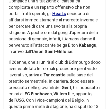
Complice una situazione di classifica
complicata e un reparto offensivo che non
porta i frutti sperati, gli
Hearts
decidono di
affidarsi immediatamente al mercato invernale
per cercare di dare una svolta alla propria
stagione. A poche ore dal gong d’apertura della
sessione di gennaio, infatti, i
Jambos
danno il
benvenuto all’attaccante belga Elton
Kabangu
,
in arrivo dall’
Union Saint-Gilloise
.
Il 26enne, che si unirà al club di Edimburgo dopo
aver espletato le formali procedure per il visto
lavorativo, arriva a
Tynecastle
sulla base del
prestito semestrale. In carriera, dopo essere
cresciuto nelle giovanili del
Gent
, ha indossato i
colori di
FC Eindhoven
,
Willem II
e, appunto,
dell’
USG
. Con i vice-campioni del Belgio, in
questa prima metà di stagione, ha disputato 13