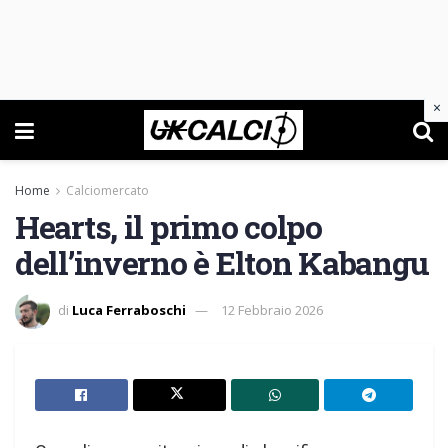
×
Home
Calciomercato
Hearts, il primo colpo
dell’inverno è Elton Kabangu
di
Luca Ferraboschi
12 Febbraio 2026