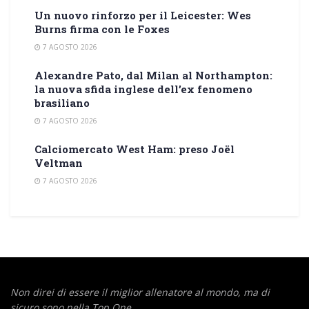
Un nuovo rinforzo per il Leicester: Wes
Burns firma con le Foxes
7 AGOSTO 2026
Alexandre Pato, dal Milan al Northampton:
la nuova sfida inglese dell’ex fenomeno
brasiliano
7 AGOSTO 2026
Calciomercato West Ham: preso Joël
Veltman
7 AGOSTO 2026
Non direi di essere il miglior allenatore al mondo,
ma di
sicuro sono nella Top One