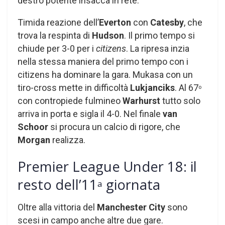
destro potente insacca in rete.
Timida reazione dell’
Everton
con
Catesby
, che
trova la respinta di
Hudson
. Il primo tempo si
chiude per 3-0 per i
citizens
. La ripresa inzia
nella stessa maniera del primo tempo con i
citizens ha dominare la gara. Mukasa con un
tiro-cross mette in difficoltà
Lukjanciks
. Al 67
o
con contropiede fulmineo
Warhurst
tutto solo
arriva in porta e sigla il 4-0. Nel finale
van
Schoor
si procura un calcio di rigore, che
Morgan
realizza.
Premier League Under 18: il
resto dell’11
giornata
a
Oltre alla vittoria del
Manchester City
sono
scesi in campo anche altre due gare.