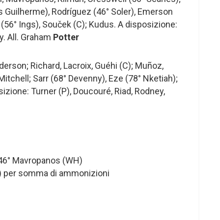
s Guilherme), Rodríguez (46° Soler), Emerson
 (56° Ings), Souček (C); Kudus. A disposizione:
ey. All. Graham
Potter
derson; Richard, Lacroix, Guéhi (C); Muñoz,
itchell; Sarr (68° Devenny), Eze (78° Nketiah);
izione: Turner (P), Doucouré, Riad, Rodney,
, 46° Mavropanos (WH)
) per somma di ammonizioni