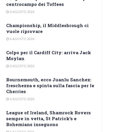
centrocampo dei Toffees
6 AGOSTO 2026
Championship, il Middlesbrough ci
vuole riprovare
6 AGOSTO 2026
Colpo per il Cardiff City: arriva Jack
Moylan
6 AGOSTO 2026
Bournemouth, ecco Juanlu Sanchez:
freschezza e spinta sulla fascia per le
Cherries
6 AGOSTO 2026
League of Ireland, Shamrock Rovers
sempre in vetta, St Patrick’s e
Bohemians inseguono
6 AGOSTO 2026