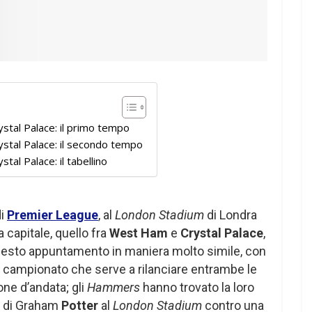
tal Palace: il primo tempo
tal Palace: il secondo tempo
l Palace: il tabellino
di
Premier League
, al
London Stadium
di Londra
a capitale, quello fra
West Ham
e
Crystal Palace
,
uesto appuntamento in maniera molto simile, con
 di campionato che serve a rilanciare entrambe le
ne d’andata; gli
Hammers
hanno trovato la loro
ta di Graham
Potter
al
London Stadium
contro una