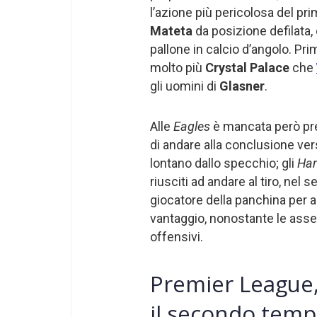
l’azione più pericolosa del pri
Mateta
da posizione defilata,
pallone in calcio d’angolo. P
molto più
Crystal Palace
che
gli uomini di
Glasner
.
Alle
Eagles
è mancata però pre
di andare alla conclusione ver
lontano dallo specchio; gli
Ha
riusciti ad andare al tiro, nel
giocatore della panchina per a
vantaggio, nonostante le assen
offensivi.
Premier League,
il secondo tem