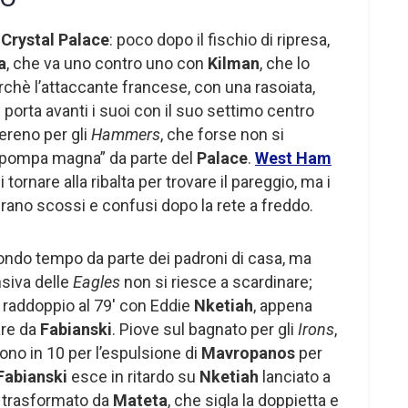
l
Crystal Palace
: poco dopo il fischio di ripresa,
a
, che va uno contro uno con
Kilman
, che lo
erchè l’attaccante francese, con una rasoiata,
 porta avanti i suoi con il suo settimo centro
sereno per gli
Hammers
, che forse non si
 “pompa magna” da parte del
Palace
.
West Ham
 tornare alla ribalta per trovare il pareggio, ma i
ano scossi e confusi dopo la rete a freddo.
ondo tempo da parte dei padroni di casa, ma
nsiva delle
Eagles
non si riesce a scardinare;
il raddoppio al 79′ con Eddie
Nketiah
, appena
are da
Fabianski
. Piove sul bagnato per gli
Irons
,
ono in 10 per l’espulsione di
Mavropanos
per
Fabianski
esce in ritardo su
Nketiah
lanciato a
trasformato da
Mateta
, che sigla la doppietta e