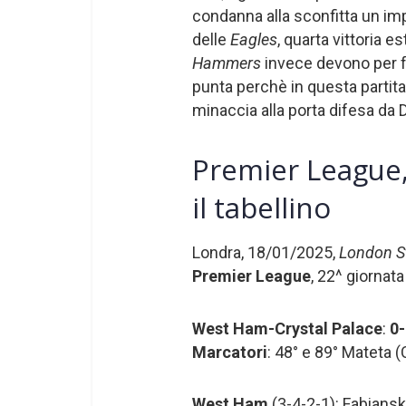
condanna alla sconfitta un im
delle
Eagles
, quarta vittoria es
Hammers
invece devono per fo
punta perchè in questa partit
minaccia alla porta difesa da
Premier League,
il tabellino
Londra, 18/01/2025,
London S
Premier League
, 22^ giornata
West Ham-Crystal Palace
:
0-
Marcatori
: 48° e 89° Mateta 
West Ham
(3-4-2-1): Fabiansk