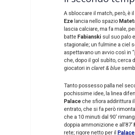
A sbloccare il match, però, è i
Eze
lancia nello spazio
Matet
lascia calciare, ma fa male, p
batte
Fabianski
sul suo palo e
stagionale; un fulmine a ciel 
aspettavano un avvio così in
che, dopo il gol subìto, cerca di
giocatori in
claret & blue
sembr
Tanto possesso palla nel sec
pochissime idee, la linea dife
Palace
che sfiora addirittura 
entrato, che si fa però rimont
che a 10 minuti dal 90′ rimang
doppia ammonizione e all’87’
rete; rigore netto per il
Palace