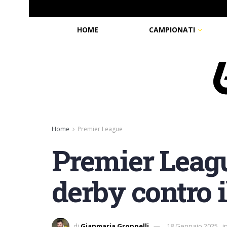
HOME
CAMPIONATI
Home
Premier League
Premier Leagu
derby contro 
di
Gianmaria Groppelli
18 Gennaio 2025
i