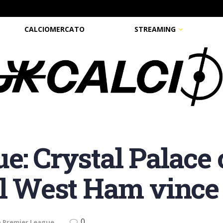
CALCIOMERCATO
STREAMING
e: Crystal Palace 
il West Ham vince 
0
n
Premier League