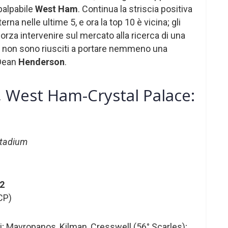
palpabile
West Ham
. Continua la striscia positiva
terna nelle ultime 5, e ora la top 10 è vicina; gli
rza intervenire sul mercato alla ricerca di una
a non sono riusciti a portare nemmeno una
 Dean
Henderson
.
 West Ham-Crystal Palace:
tadium
2
(CP)
i; Mavropanos, Kilman, Cresswell (56° Scarles);