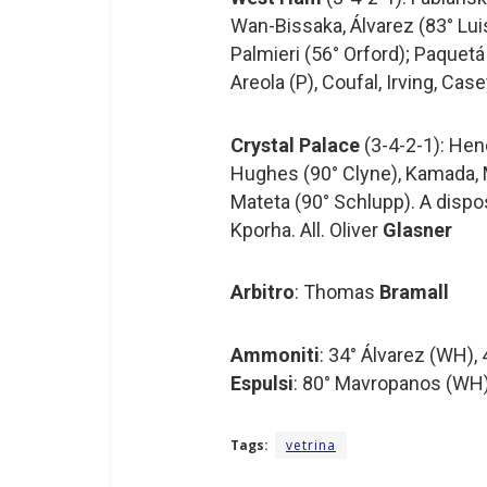
Wan-Bissaka, Álvarez (83° Lui
Palmieri (56° Orford); Paquetá
Areola (P), Coufal, Irving, Cas
Crystal Palace
(3-4-2-1): Hen
Hughes (90° Clyne), Kamada, M
Mateta (90° Schlupp). A dispos
Kporha. All. Oliver
Glasner
Arbitro
: Thomas
Bramall
Ammoniti
: 34° Álvarez (WH)
Espulsi
: 80° Mavropanos (WH
Tags:
vetrina