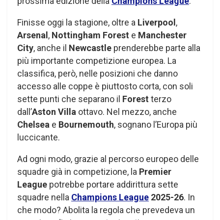
prossima edizione della
Champions League
.
Finisse oggi la stagione, oltre a
Liverpool
,
Arsenal
,
Nottingham Forest
e
Manchester
City
, anche il
Newcastle
prenderebbe parte alla
più importante competizione europea. La
classifica, però, nelle posizioni che danno
accesso alle coppe è piuttosto corta, con soli
sette punti che separano il
Forest
terzo
dall’
Aston Villa
ottavo. Nel mezzo, anche
Chelsea
e
Bournemouth
, sognano l’Europa più
luccicante.
Ad ogni modo, grazie al percorso europeo delle
squadre già in competizione, la
Premier
League
potrebbe portare addirittura sette
squadre nella
Champions League
2025-26
. In
che modo? Abolita la regola che prevedeva un