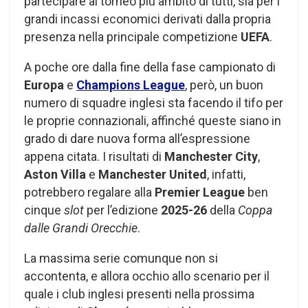
partecipare al torneo più ambito di tutti, sia per i
grandi incassi economici derivati dalla propria
presenza nella principale competizione
UEFA
.
A poche ore dalla fine della fase campionato di
Europa
e
Champions League
, però, un buon
numero di squadre inglesi sta facendo il tifo per
le proprie connazionali, affinché queste siano in
grado di dare nuova forma all’espressione
appena citata. I risultati di
Manchester City
,
Aston Villa
e
Manchester United
, infatti,
potrebbero regalare alla
Premier League
ben
cinque
slot
per l’edizione
2025-26
della
Coppa
dalle Grandi Orecchie
.
La massima serie comunque non si
accontenta, e allora occhio allo scenario per il
quale i club inglesi presenti nella prossima