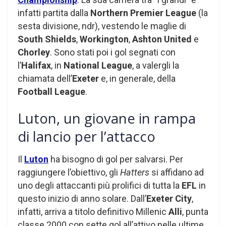
infatti partita dalla
Northern Premier League
(la
sesta divisione, ndr), vestendo le maglie di
South Shields
,
Workington
,
Ashton United
e
Chorley
. Sono stati poi i gol segnati con
l’
Halifax
, in
National League
, a valergli la
chiamata dell’
Exeter
e, in generale, della
Football League
.
Luton, un giovane in rampa
di lancio per l’attacco
Il
Luton
ha bisogno di gol per salvarsi. Per
raggiungere l’obiettivo, gli
Hatters
si affidano ad
uno degli attaccanti più prolifici di tutta la
EFL
in
questo inizio di anno solare. Dall’
Exeter City
,
infatti, arriva a titolo definitivo Millenic
Alli
, punta
classe 2000 con sette gol all’attivo nelle ultime