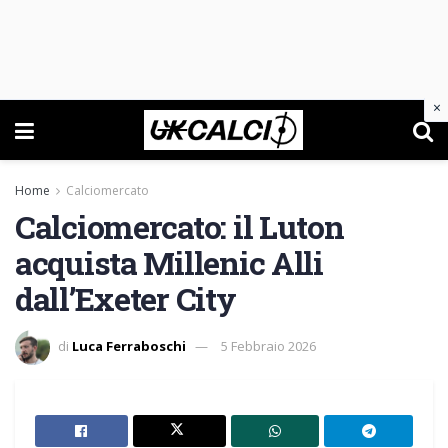
×
Home
Calciomercato
Calciomercato: il Luton
acquista Millenic Alli
dall’Exeter City
di
Luca Ferraboschi
5 Febbraio 2026