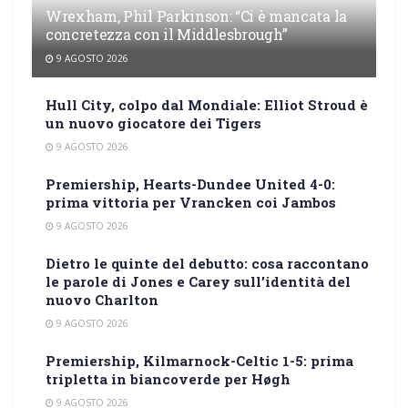
Wrexham, Phil Parkinson: “Ci è mancata la
concretezza con il Middlesbrough”
9 AGOSTO 2026
Hull City, colpo dal Mondiale: Elliot Stroud è
un nuovo giocatore dei Tigers
9 AGOSTO 2026
Premiership, Hearts-Dundee United 4-0:
prima vittoria per Vrancken coi Jambos
9 AGOSTO 2026
Dietro le quinte del debutto: cosa raccontano
le parole di Jones e Carey sull’identità del
nuovo Charlton
9 AGOSTO 2026
Premiership, Kilmarnock-Celtic 1-5: prima
tripletta in biancoverde per Høgh
9 AGOSTO 2026