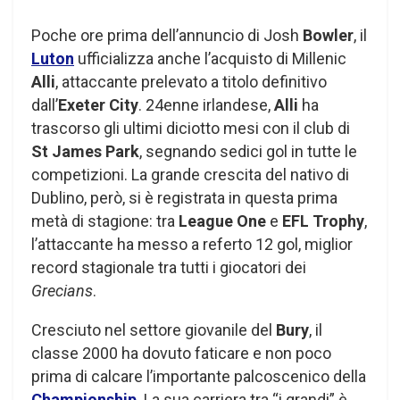
Poche ore prima dell’annuncio di Josh
Bowler
, il
Luton
ufficializza anche l’acquisto di Millenic
Alli
, attaccante prelevato a titolo definitivo
dall’
Exeter City
. 24enne irlandese,
Alli
ha
trascorso gli ultimi diciotto mesi con il club di
St James Park
, segnando sedici gol in tutte le
competizioni. La grande crescita del nativo di
Dublino, però, si è registrata in questa prima
metà di stagione: tra
League One
e
EFL Trophy
,
l’attaccante ha messo a referto 12 gol, miglior
record stagionale tra tutti i giocatori dei
Grecians
.
Cresciuto nel settore giovanile del
Bury
, il
classe 2000 ha dovuto faticare e non poco
prima di calcare l’importante palcoscenico della
Championship
. La sua carriera tra “i grandi” è