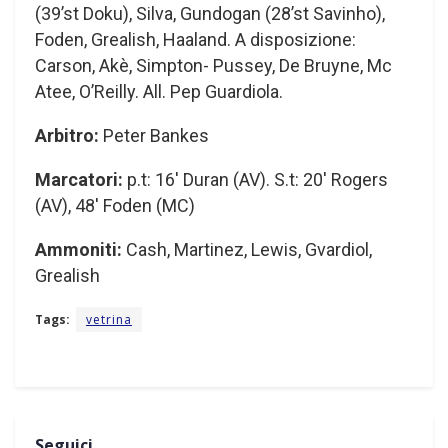
(39’st Doku), Silva, Gundogan (28’st Savinho),
Foden, Grealish, Haaland. A disposizione:
Carson, Akè, Simpton- Pussey, De Bruyne, Mc
Atee, O’Reilly. All. Pep Guardiola.
Arbitro:
Peter Bankes
Marcatori:
p.t: 16′ Duran (AV). S.t: 20′ Rogers
(AV), 48′ Foden (MC)
Ammoniti:
Cash, Martinez, Lewis, Gvardiol,
Grealish
Tags:
vetrina
Seguici