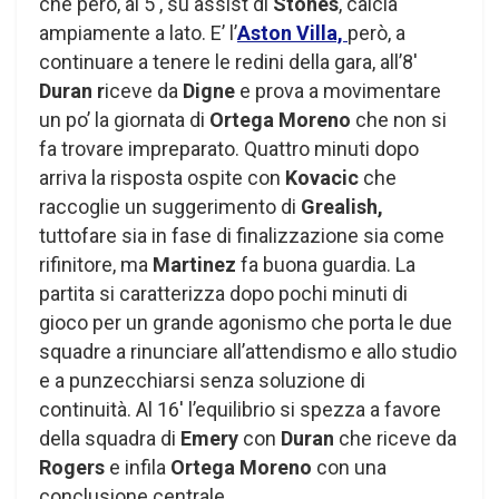
che però, al 5′, su assist di
Stones
, calcia
ampiamente a lato. E’ l’
Aston Villa,
però, a
continuare a tenere le redini della gara, all’8′
Duran r
iceve da
Digne
e prova a movimentare
un po’ la giornata di
Ortega Moreno
che non si
fa trovare impreparato. Quattro minuti dopo
arriva la risposta ospite con
Kovacic
che
raccoglie un suggerimento di
Grealish,
tuttofare sia in fase di finalizzazione sia come
rifinitore, ma
Martinez
fa buona guardia. La
partita si caratterizza dopo pochi minuti di
gioco per un grande agonismo che porta le due
squadre a rinunciare all’attendismo e allo studio
e a punzecchiarsi senza soluzione di
continuità. Al 16′ l’equilibrio si spezza a favore
della squadra di
Emery
con
Duran
che riceve da
Rogers
e infila
Ortega Moreno
con una
conclusione centrale.