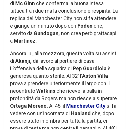
di
Mc Ginn
che conferma la buona intesa
tattica tra i due ma la conclusione è respinta. La
replica del Manchester City non si fa attendere
e giunge un minuto dopo con
Foden
che,
servito da
Gundogan,
non crea però grattacapi
a
Martinez.
Ancora lui, alla mezz’ora, questa volta su assist
di
Akanji,
dà lavoro al portiere di casa.
L’offensiva della squadra di
Pep Guardiola
è
generosa quanto sterile. Al 32′ l’
Aston Villa
prova a prendere ulteriormente il largo con il
neoentrato
Watkins
che riceve la palla in
profondità da Rogers ma non riesce a superare
Ortega Moreno.
Al 45′ il
Manchester City
si fa
vedere con un’incornata di
Haaland
che, dopo
essere stato in ombra per tutta la partita, ci
prova di testa ma non centra il bersaglio. Al 48′ il