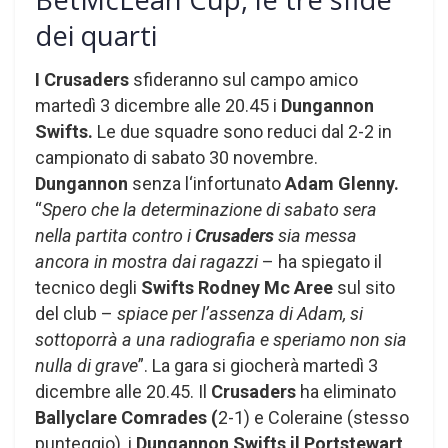
dei quarti
I Crusaders
sfideranno sul campo amico
martedì 3 dicembre alle 20.45 i
Dungannon
Swifts.
Le due squadre sono reduci dal 2-2 in
campionato di sabato 30 novembre.
Dungannon
senza l‘infortunato
Adam Glenny.
“
Spero che la determinazione di sabato sera
nella partita contro i
Crusaders
sia messa
ancora in mostra dai ragazzi
– ha spiegato il
tecnico degli
Swifts Rodney Mc Aree
sul sito
del club –
spiace per l’assenza di Adam, si
sottoporrà a una radiografia e speriamo non sia
nulla di grave
”. La gara si giocherà martedì 3
dicembre alle 20.45. Il
Crusaders
ha eliminato
Ballyclare Comrades (
2-1) e Coleraine (stesso
punteggio), i
Dungannon Swifts il Portstewart