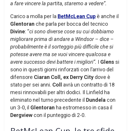
a fare vincere la partita, staremo a vedere”.
Carico a molla per la
BetMcLean Cup
è anche il
Glentoran
che parla per bocca del tecnico
Divine
: “
ci sono diverse cose su cui dobbiamo
migliorare prima di andare a Windsor – dice –
probabilmente è il sorteggio più difficile che si
potesse avere ma se vuoi vincere qualcosa e
avere successo devi battere i migliori”.
I
Glens
si
sono in questi giorni rinforzati con l’arrivo del
difensore
Ciaran Coll,
ex Derry
City
dove è
stato per sei anni.
Coll
avrà un contratto di 18
mesi rinnovabili per altri dodici. Il Linfield ha
eliminato nel turno precedente il
Dundela
con
un 3-0, il
Glentoran
ha estromesso in casa il
Dergview
con il punteggio di 2-0.
BetMcLean Cup, le tre sfide