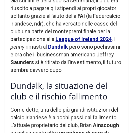
Già sul finire della scorsa settimana, il club era
riuscito a pagare gli stipendi ai propri giocatori
soltanto grazie all’aiuto della
FAI
(la Federcalcio
irlandese, ndr), che ha versato nelle casse del
club una parte del montepremi finale per la
partecipazione alla
League of Ireland 2024
. I
penny
rimasti al
Dundalk
però sono pochissimi
e ora che il businessman americano Jeffrey
Saunders
si è ritirato dall’investimento, il futuro
sembra davvero cupo.
Dundalk, la situazione del
club e il rischio fallimento
Come detto, una delle più grandi istituzioni del
calcio irlandese è a pochi passi dal fallimento.
L’attuale proprietario del club, Brian
Ainscough
ha collezionato oltre
un milione di euro di