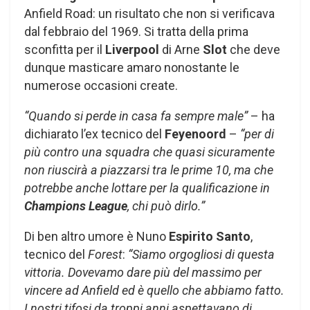
Anfield Road: un risultato che non si verificava
dal febbraio del 1969. Si tratta della prima
sconfitta per il
Liverpool
di Arne
Slot
che deve
dunque masticare amaro nonostante le
numerose occasioni create.
“Quando si perde in casa fa sempre male”
– ha
dichiarato l’ex tecnico del
Feyenoord
–
“per di
più contro una squadra che quasi sicuramente
non riuscirà a piazzarsi tra le prime 10, ma che
potrebbe anche lottare per la qualificazione in
Champions League
, chi può dirlo.”
Di ben altro umore è Nuno
Espirito Santo
,
tecnico del
Forest
:
“Siamo orgogliosi di questa
vittoria. Dovevamo dare più del massimo per
vincere ad Anfield ed è quello che abbiamo fatto.
I nostri tifosi da troppi anni aspettavano di