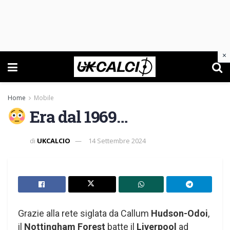
×
Home
Mobile
Era dal 1969…
di
UKCALCIO
14 Settembre 2024
Grazie alla rete siglata da Callum
Hudson-Odoi
,
il
Nottingham Forest
batte il
Liverpool
ad