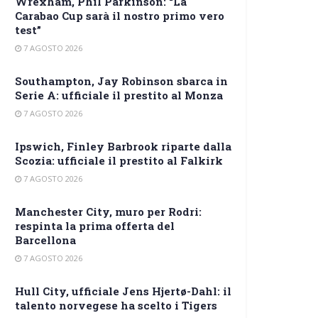
Wrexham, Phil Parkinson: “La
Carabao Cup sarà il nostro primo vero
test”
7 AGOSTO 2026
Southampton, Jay Robinson sbarca in
Serie A: ufficiale il prestito al Monza
7 AGOSTO 2026
Ipswich, Finley Barbrook riparte dalla
Scozia: ufficiale il prestito al Falkirk
7 AGOSTO 2026
Manchester City, muro per Rodri:
respinta la prima offerta del
Barcellona
7 AGOSTO 2026
Hull City, ufficiale Jens Hjertø-Dahl: il
talento norvegese ha scelto i Tigers