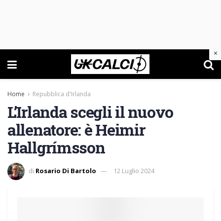
×
Home
Repubblica d'Irlanda
L’Irlanda scegli il nuovo
allenatore: è Heimir
Hallgrímsson
di
Rosario Di Bartolo
12 Luglio 2024