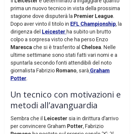
Il
Leicester
è determinato a ingaggiare quanto
prima un nuovo tecnico in vista della prossima
stagione dove disputerà la
Premier League
.
Dopo aver vinto il titolo in
EFL Championship
, la
dirigenza del
Leicester
ha subito un brutto
colpo a sorpresa visto che ha perso Enzo
Maresca
che si è trasferito al
Chelsea
. Nelle
ultime settimane sono stati fatti vari nomi e a
spuntarla secondo fonti attendibili del noto
giornalista Fabrizio
Romano
, sarà
Graham
Potter
.
Un tecnico con motivazioni e
metodi all’avanguardia
Sembra che il
Leicester
sia in dirittura d’arrivo
per convincere Graham
Potter
, Fabrizio
Romano
ha postato sul proprio canale ‘X’:
‘Il