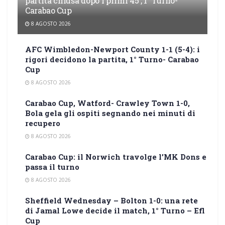
partita chiusa dopo i primi 45′, 1° Turno-
Carabao Cup
8 AGOSTO 2026
AFC Wimbledon-Newport County 1-1 (5-4): i
rigori decidono la partita, 1° Turno- Carabao
Cup
8 AGOSTO 2026
Carabao Cup, Watford- Crawley Town 1-0,
Bola gela gli ospiti segnando nei minuti di
recupero
8 AGOSTO 2026
Carabao Cup: il Norwich travolge l’MK Dons e
passa il turno
8 AGOSTO 2026
Sheffield Wednesday – Bolton 1-0: una rete
di Jamal Lowe decide il match, 1° Turno – Efl
Cup