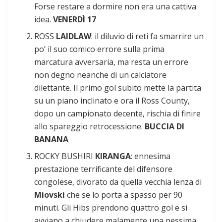
Forse restare a dormire non era una cattiva
idea.
VENERDÌ 17
ROSS
LAIDLAW
: il diluvio di reti fa smarrire un
po’ il suo comico errore sulla prima
marcatura avversaria, ma resta un errore
non degno neanche di un calciatore
dilettante. Il primo gol subito mette la partita
su un piano inclinato e ora il Ross County,
dopo un campionato decente, rischia di finire
allo spareggio retrocessione.
BUCCIA DI
BANANA
ROCKY BUSHIRI
KIRANGA
: ennesima
prestazione terrificante del difensore
congolese, divorato da quella vecchia lenza di
Miovski
che se lo porta a spasso per 90
minuti. Gli Hibs prendono quattro gol e si
avviano a chiudere malamente una pessima