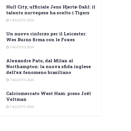
Hull City, ufficiale Jens Hjertø-Dahl: il
talento norvegese ha scelto i Tigers
7 AGOSTO 2026
Un nuovo rinforzo per il Leicester:
Wes Burns firma con le Foxes
7 AGOSTO 2026
Alexandre Pato, dal Milan al
Northampton: la nuova sfida inglese
dell’ex fenomeno brasiliano
7 AGOSTO 2026
Calciomercato West Ham: preso Joël
Veltman
7 AGOSTO 2026