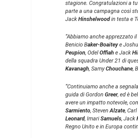
stagione. Congratulazioni a tu
parte a una campagna così st
Jack
Hinshelwood
in testa e
“Abbiamo anche apprezzato il
Benicio B
aker-Boaitey
e Josh
Peupion
, Odel
Offiah
e Jack
Hi
della squadra Under 21 di que
Kavanagh
, Samy
Chouchane
, 
“Continuiamo anche a segnalare
guida di Gordon
Greer
, ed è be
avere un impatto notevole, c
Sarmiento
, Steven
Alzate
, Carl
Leonard
, Imari
Samuels
, Jack
Regno Unito e in Europa cont