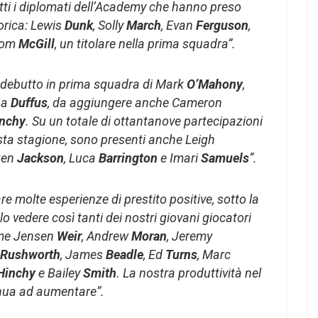
tti i diplomati dell’Academy che hanno preso
orica: Lewis
Dunk
, Solly
March
, Evan
Ferguson
,
 Tom
McGill
, un titolare nella prima squadra”.
 debutto in prima squadra di Mark
O’Mahony
,
ua
Duffus
, da aggiungere anche Cameron
nchy
. Su un totale di ottantanove partecipazioni
sta stagione, sono presenti anche Leigh
Ben
Jackson
, Luca
Barrington
e Imari
Samuels
“.
 molte esperienze di prestito positive, sotto la
llo vedere così tanti dei nostri giovani giocatori
ome Jensen
Weir
, Andrew
Moran
, Jeremy
Rushworth
, James
Beadle
, Ed
Turns
, Marc
Hinchy
e Bailey
Smith
. La nostra produttività nel
inua ad aumentare”.