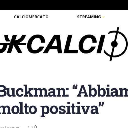
CALCIOMERCATO
STREAMING
 Buckman: “Abbia
molto positiva”
0
ier League