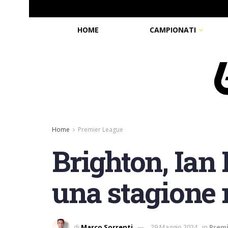
HOME
CAMPIONATI
Home
Premier League
Brighton, Ian
una stagione 
di
Marco Sorrenti
29 Maggio 2024
in
Prem