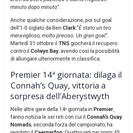
minuto dopo minuto”
.
Anche qualche considerazione, poi sul goal
dell’1-0 siglato da Ben
Clark
:”
È stato un tiro
meraviglioso, molto preciso. Un gran goal”
.
Martedì 31 ottobre il
TNS
giocherà il recupero
contro il
Colwyn Bay
, avendo così la possibilità
di allungare ulteriormente in classifica.
Premier 14ª giornata: dilaga il
Connah’s Quay, vittoria a
sorpresa dell’Aberystwyth
Nelle altre gare della 14
giornata in
Premier
,
a
fanno notizia le sei reti con cui il
Connah’s Quay
Nomads
, seconda forza del campionato, ha
regolato il
Caernarfon
. Quattro reti nei primi 45