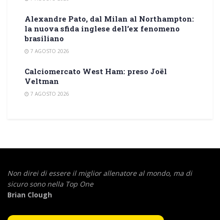
Alexandre Pato, dal Milan al Northampton:
la nuova sfida inglese dell’ex fenomeno
brasiliano
7 AGOSTO 2026
Calciomercato West Ham: preso Joël
Veltman
7 AGOSTO 2026
Non direi di essere il miglior allenatore al mondo,
ma di
sicuro sono nella Top One
Brian Clough