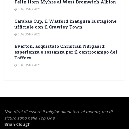
Felix Horn Myhre al West Bromwich Albion
6 AGOSTO 2026
Carabao Cup, il Watford inaugura la stagione
ufficiale con il Crawley Town
6 AGOSTO 2026
Everton, acquistato Christian Nørgaard:
esperienza e sostanza per il centrocampo dei
Toffees
6 AGOSTO 2026
Non direi di essere il miglior allenatore al mondo,
ma di
sicuro sono nella Top One
Brian Clough