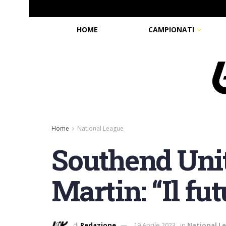
HOME
CAMPIONATI
Home
National League
Southend Unit
Martin: “Il fut
di
Redazione
19 Aprile 2023
in
National L