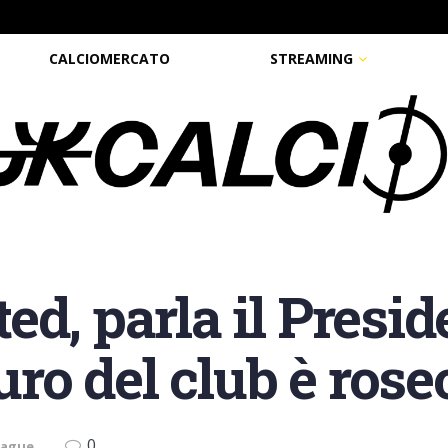
CALCIOMERCATO
STREAMING
ed, parla il Presi
uro del club è rose
0
eague