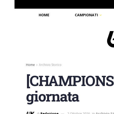
HOME
CAMPIONATI
Home
Archivio Storico
[CHAMPIONSH
giornata
di
Redazione
2 Ottobre 2016
in
Archivio S