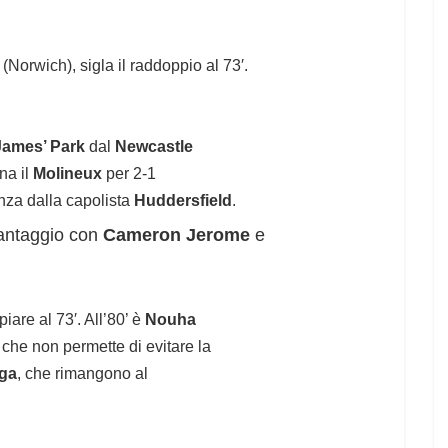
Norwich), sigla il raddoppio al 73′.
James’ Park
dal
Newcastle
na il
Molineux
per 2-1
anza dalla capolista
Huddersfield
.
vantaggio con
Cameron Jerome
e
iare al 73′. All’80’ è
Nouha
che non permette di evitare la
nga
, che rimangono al