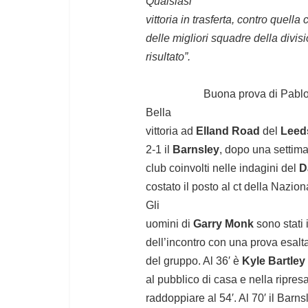
Qualsiasi
vittoria in trasferta, contro quel
delle migliori squadre della divi
risultato”.
Buona prova di Pablo 
Bella
vittoria ad
Elland Road
del
Leed
2-1 il
Barnsley
, dopo una settima
club coinvolti nelle indagini del
D
costato il posto al ct della Nazio
Gli
uomini di
Garry Monk
sono stati 
dell’incontro con una prova esalt
del gruppo. Al 36′ è
Kyle Bartley
al pubblico di casa e nella ripres
raddoppiare al 54′. Al 70′ il Barn