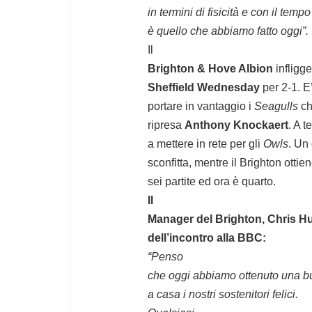
in termini di fisicità e con il temp
è quello che abbiamo fatto oggi”.
Il
Brighton & Hove Albion
infligge
Sheffield Wednesday
per 2-1. E
portare in vantaggio i
Seagulls
ch
ripresa
Anthony Knockaert
. A 
a mettere in rete per gli
Owls
. Un
sconfitta, mentre il Brighton ottien
sei partite ed ora è quarto.
Il
Manager del Brighton, Chris Hu
dell’incontro alla BBC:
“Penso
che oggi abbiamo ottenuto una buo
a casa i nostri sostenitori felici.