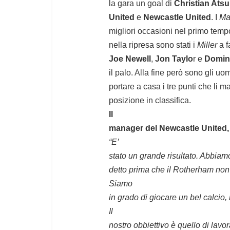
la gara un goal di
Christian Atsu
United
e
Newcastle United
. I
Ma
migliori occasioni nel primo tem
nella ripresa sono stati i
Miller
a f
Joe Newell
,
Jon Taylo
r e
Domin
il palo. Alla fine però sono gli uo
portare a casa i tre punti che li 
posizione in classifica.
Il
manager del Newcastle United, 
“E’
stato un grande risultato. Abbia
detto prima che il Rotherham non 
Siamo
in grado di giocare un bel calcio, 
Il
nostro obbiettivo è quello di lavo