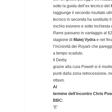
sotto la guida dell’ex tecnico del
raggiunge il secondo risultato uti
tecnico in seconda ha sostituito 
rischio esonero e sotto inchiesta d
Rams
passano in vantaggio al 62′
stagione di
Matej Vydra
e nel fin
l’incisività dei
Royals
che paregg
a tempo scaduto.
Il Derby
grazie alla cura Powell si è risoll
punti dalla zona retrocessione, m
ottavo.
Al
termine dell’incontro Chris Pow
BBC:
“E’