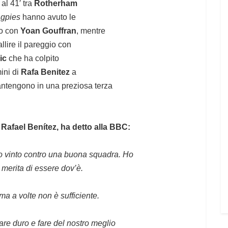
al 41′ tra
Rotherham
gpies
hanno avuto le
po con
Yoan Gouffran
, mentre
allire il pareggio con
ic
che ha colpito
mini di
Rafa Benitez
a
mantengono in una preziosa terza
Rafael Benítez, ha detto alla BBC:
mo vinto contro una buona squadra. Ho
merita di essere dov’è.
ma a volte non è sufficiente.
rare duro e fare del nostro meglio