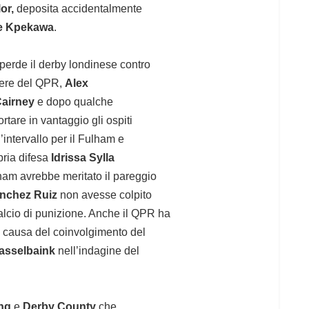
or,
deposita accidentalmente
e Kpekawa
.
perde il derby londinese contro
rtiere del QPR,
Alex
airney
e dopo qualche
rtare in vantaggio gli ospiti
intervallo per il Fulham e
pria difesa
Idrissa Sylla
lham avrebbe meritato il pareggio
nchez Ruiz
non avesse colpito
alcio di punizione. Anche il QPR ha
 a causa del coinvolgimento del
asselbaink
nell’indagine del
ng
e
Derby County
che