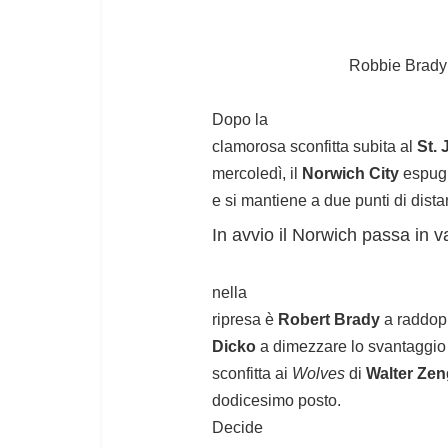
Robbie Brady (
Dopo la
clamorosa sconfitta subita al
St. 
mercoledì, il
Norwich City
espug
e si mantiene a due punti di dist
In avvio il Norwich passa in 
nella
ripresa è
Robert Brady
a raddopp
Dicko
a dimezzare lo svantaggio 
sconfitta ai
Wolves
di
Walter Ze
dodicesimo posto.
Decide