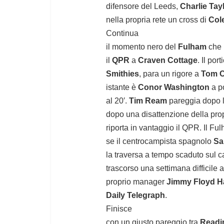
difensore del Leeds,
Charlie Tayl
nella propria rete un cross di
Col
Continua
il momento nero del
Fulham
che 
il
QPR
a
Craven Cottage
. Il po
Smithies
, para un rigore a
Tom C
istante è
Conor Washington
a po
al 20′.
Tim Ream
pareggia dopo l’
dopo una disattenzione della pro
riporta in vantaggio il QPR. Il Fu
se il centrocampista spagnolo
Sa
la traversa a tempo scaduto sul c
trascorso una settimana difficile
proprio manager
Jimmy Floyd H
Daily Telegraph
.
Finisce
con un giusto pareggio tra
Readi