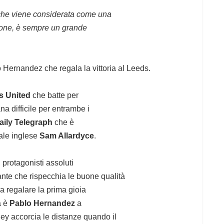
la che viene considerata come una
sione, è sempre un grande
Hernandez che regala la vittoria al Leeds.
s United
che batte per
na difficile per entrambe i
aily Telegraph
che è
nale inglese
Sam Allardyce
.
i protagonisti assoluti
ante che rispecchia le buone qualità
a regalare la prima gioia
a è
Pablo Hernandez
a
sley accorcia le distanze quando il