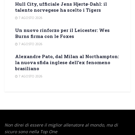
Hull City, ufficiale Jens Hjertø-Dahl: il
talento norvegese ha scelto i Tigers
7 AGOSTO 2026
Un nuovo rinforzo per il Leicester: Wes
Burns firma con le Foxes
7 AGOSTO 2026
Alexandre Pato, dal Milan al Northampton:
la nuova sfida inglese dell’ex fenomeno
brasiliano
7 AGOSTO 2026
Non direi di essere il miglior allenatore al mondo,
ma di
sicuro sono nella Top One