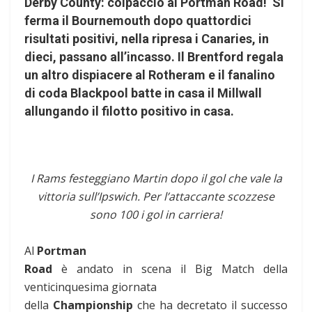
Derby County: colpaccio al Portman Road! Si
ferma il Bournemouth dopo quattordici
risultati positivi, nella ripresa i Canaries, in
dieci, passano all’incasso. Il Brentford regala
un altro dispiacere al Rotheram e il fanalino
di coda Blackpool batte in casa il Millwall
allungando il filotto positivo in casa.
I Rams festeggiano Martin dopo il gol che vale la
vittoria sull’Ipswich. Per l’attaccante scozzese
sono 100 i gol in carriera!
Al
Portman
Road
è andato in scena il Big Match della
venticinquesima giornata
della
Championship
che ha decretato il successo