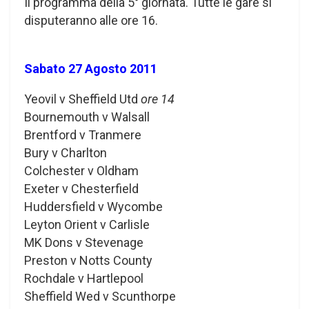
Il programma della 5° giornata. Tutte le gare si
disputeranno alle ore 16.
Sabato 27 Agosto 2011
Yeovil v Sheffield Utd
ore 14
Bournemouth v Walsall
Brentford v Tranmere
Bury v Charlton
Colchester v Oldham
Exeter v Chesterfield
Huddersfield v Wycombe
Leyton Orient v Carlisle
MK Dons v Stevenage
Preston v Notts County
Rochdale v Hartlepool
Sheffield Wed v Scunthorpe