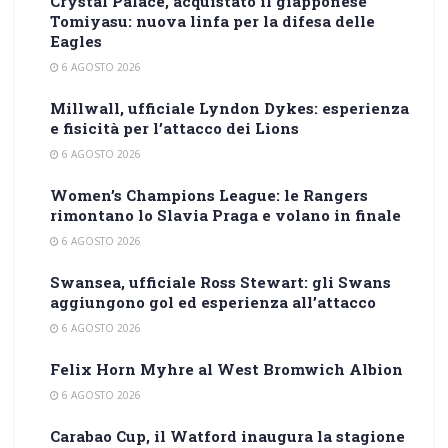
Crystal Palace, acquistato il giapponese
Tomiyasu: nuova linfa per la difesa delle
Eagles
6 AGOSTO 2026
Millwall, ufficiale Lyndon Dykes: esperienza
e fisicità per l’attacco dei Lions
6 AGOSTO 2026
Women’s Champions League: le Rangers
rimontano lo Slavia Praga e volano in finale
6 AGOSTO 2026
Swansea, ufficiale Ross Stewart: gli Swans
aggiungono gol ed esperienza all’attacco
6 AGOSTO 2026
Felix Horn Myhre al West Bromwich Albion
6 AGOSTO 2026
Carabao Cup, il Watford inaugura la stagione