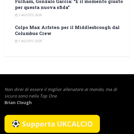
Fulham, Gonzalo Garcia: “È il momento giusto
per questa nuova sfida”
5 AGOSTO 2026
Colpo Max Arfsten per il Middlesbrough dal
Columbus Crew
5 AGOSTO 2026
Non direi di essere il miglior allenatore al mondo,
ma di
sicuro sono nella Top One
Brian Clough
Supporta UKCALCIO