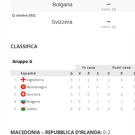
–
Bulgaria
Arbitro:
DS
11 ottobre 2011
–
Svizzera
Arbitro:
DS
CLASSIFICA
Gruppo G
In casa
Fuori casa
Squadre
G
V
P
S
V
P
1
Inghilterra
5
1
2
0
2
0
2
Montenegro
5
2
1
0
1
1
3
Svizzera
5
1
0
1
0
2
4
Bulgaria
5
0
1
1
1
1
5
Galles
4
0
0
2
0
0
MACEDONIA – REPUBBLICA D’IRLANDA:
0-2