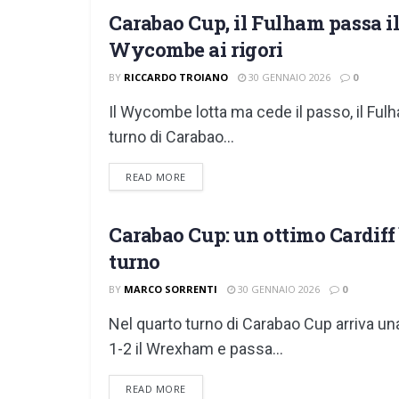
Carabao Cup, il Fulham passa il 
EFL CUP
Wycombe ai rigori
BY
RICCARDO TROIANO
30 GENNAIO 2026
0
Il Wycombe lotta ma cede il passo, il Fulh
turno di Carabao...
DETAILS
READ MORE
Carabao Cup: un ottimo Cardiff 
EFL CUP
turno
BY
MARCO SORRENTI
30 GENNAIO 2026
0
Nel quarto turno di Carabao Cup arriva un
1-2 il Wrexham e passa...
DETAILS
READ MORE