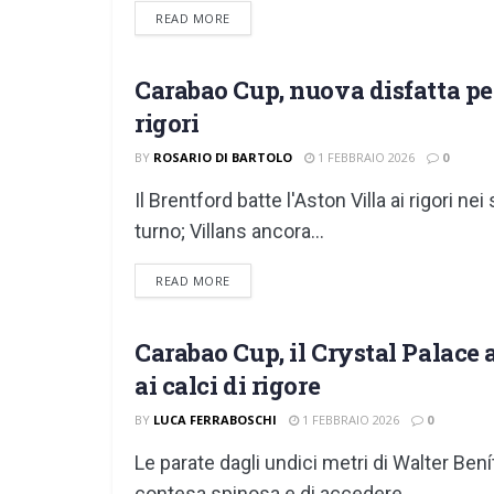
DETAILS
READ MORE
Carabao Cup, nuova disfatta per 
EFL CUP
rigori
BY
ROSARIO DI BARTOLO
1 FEBBRAIO 2026
0
Il Brentford batte l'Aston Villa ai rigori n
turno; Villans ancora...
DETAILS
READ MORE
Carabao Cup, il Crystal Palace 
EFL CUP
ai calci di rigore
BY
LUCA FERRABOSCHI
1 FEBBRAIO 2026
0
Le parate dagli undici metri di Walter Ben
contesa spinosa e di accedere...