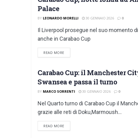
EFL CUP
Palace
BY
LEONARDO MORELLI
30 GENNAIO 2026
0
Il Liverpool prosegue nel suo momento di c
anche in Carabao Cup
DETAILS
READ MORE
Carabao Cup: il Manchester City
EFL CUP
Swansea e passa il turno
BY
MARCO SORRENTI
30 GENNAIO 2026
0
Nel Quarto turno di Carabao Cup il Manch
grazie alle reti di Doku,Marmoush...
DETAILS
READ MORE