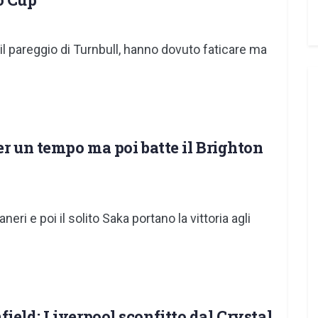
il pareggio di Turnbull, hanno dovuto faticare ma
er un tempo ma poi batte il Brighton
ri e poi il solito Saka portano la vittoria agli
ield: Liverpool sconfitto dal Crystal