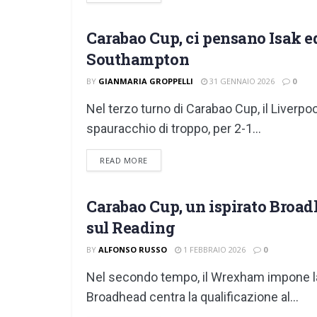
Carabao Cup, ci pensano Isak ed 
EFL CUP
Southampton
BY
GIANMARIA GROPPELLI
31 GENNAIO 2026
0
Nel terzo turno di Carabao Cup, il Liverpo
spauracchio di troppo, per 2-1...
DETAILS
READ MORE
Carabao Cup, un ispirato Broad
EFL CUP
sul Reading
BY
ALFONSO RUSSO
1 FEBBRAIO 2026
0
Nel secondo tempo, il Wrexham impone la 
Broadhead centra la qualificazione al...