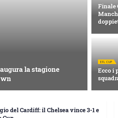
Finale
Manches
doppie
EFL CUP
naugura la stagione
Ecco i 
Town
squadr
io del Cardiff: il Chelsea vince 3-1 e
o Cup