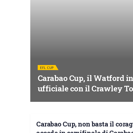
EFL CUP
Carabao Cup, il Watford i
ufficiale con il Crawley 
Carabao Cup, non basta il coragg
EFL CUP
accede in semifinale di Caraba