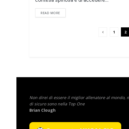
DETAILS
READ MORE
1
2
Non direi di essere il miglior allenatore al mondo,
di sicuro sono nella Top One
Brian Clough