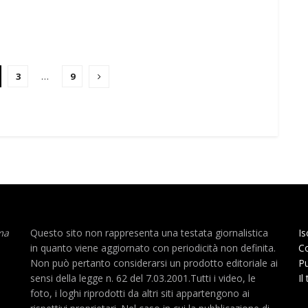
3
…
9
ma
Questo sito non rappresenta una testata giornalistica
Is
in quanto viene aggiornato con periodicità non definita.
Co
Non può pertanto considerarsi un prodotto editoriale ai
Pu
sensi della legge n. 62 del 7.03.2001.Tutti i video, le
Il
foto, i loghi riprodotti da altri siti appartengono ai