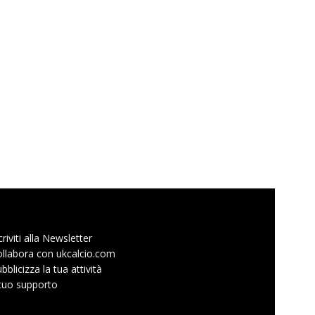
criviti alla Newsletter
llabora con ukcalcio.com
bblicizza la tua attività
 tuo supporto