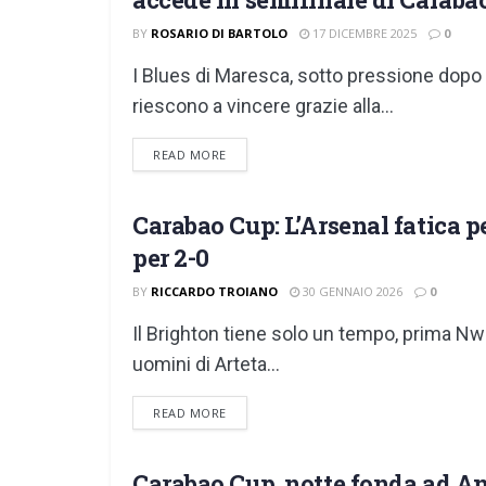
BY
ROSARIO DI BARTOLO
17 DICEMBRE 2025
0
I Blues di Maresca, sotto pressione dopo 
riescono a vincere grazie alla...
DETAILS
READ MORE
Carabao Cup: L’Arsenal fatica p
EFL CUP
per 2-0
BY
RICCARDO TROIANO
30 GENNAIO 2026
0
Il Brighton tiene solo un tempo, prima Nwane
uomini di Arteta...
DETAILS
READ MORE
Carabao Cup, notte fonda ad Anf