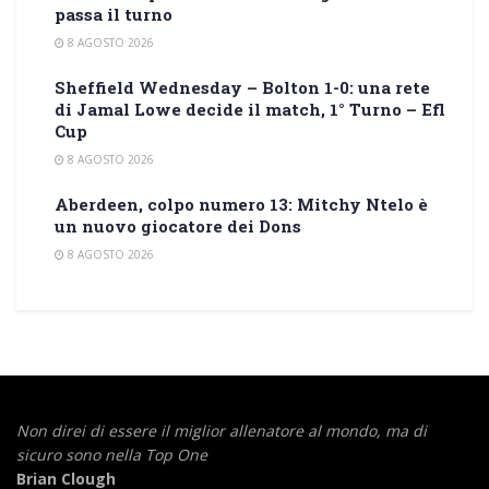
passa il turno
8 AGOSTO 2026
Sheffield Wednesday – Bolton 1-0: una rete
di Jamal Lowe decide il match, 1° Turno – Efl
Cup
8 AGOSTO 2026
Aberdeen, colpo numero 13: Mitchy Ntelo è
un nuovo giocatore dei Dons
8 AGOSTO 2026
Non direi di essere il miglior allenatore al mondo,
ma di
sicuro sono nella Top One
Brian Clough