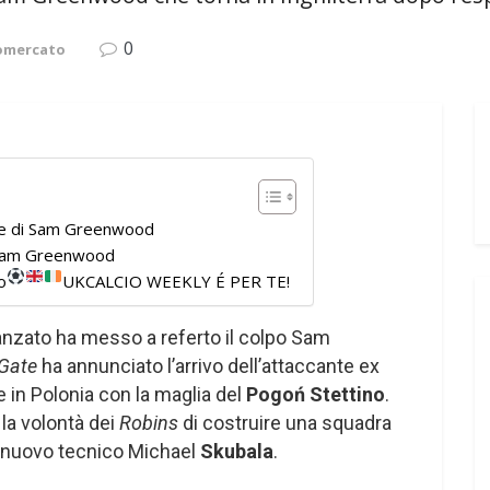
0
iomercato
enze di Sam Greenwood
i Sam Greenwood
o
UKCALCIO WEEKLY É PER TE!
vanzato ha messo a referto il colpo Sam
 Gate
ha annunciato l’arrivo dell’attaccante ex
e in Polonia con la maglia del
Pogoń Stettino
.
la volontà dei
Robins
di costruire una squadra
l nuovo tecnico Michael
Skubala
.