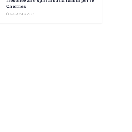
freschezza e spinta sulla fascia per le
Cherries
6 AGOSTO 2026