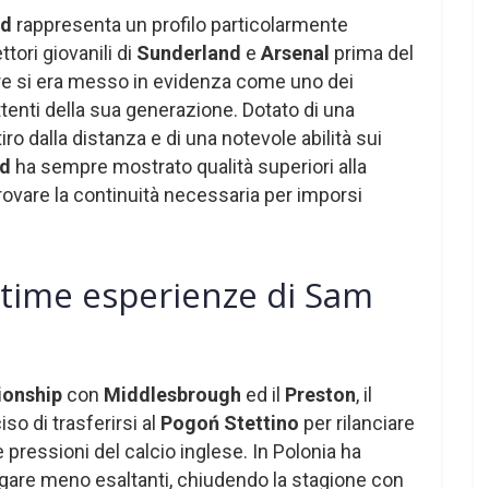
od
rappresenta un profilo particolarmente
tori giovanili di
Sunderland
e
Arsenal
prima del
tore si era messo in evidenza come uno dei
tenti della sua generazione. Dotato di una
tiro dalla distanza e di una notevole abilità sui
od
ha sempre mostrato qualità superiori alla
rovare la continuità necessaria per imporsi
 ultime esperienze di Sam
onship
con
Middlesbrough
ed il
Preston
, il
so di trasferirsi al
Pogoń Stettino
per rilanciare
e pressioni del calcio inglese. In Polonia ha
 gare meno esaltanti, chiudendo la stagione con