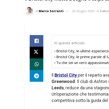
di
Marco Sorrenti
26 Giugno 2026
in
Calc
In questo articolo
Bristol City, le ultime esperi
Bristol City, le prime parole d
Tu che sei un vero appassionat
ll
Bristol City
per il reparto a
Greenwood
. Il club di
Ashton
Leeds
, reduce da una stagion
Un’operazione che testimonia 
competitiva sotto la guida de