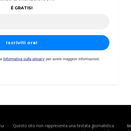
É GRATIS!
ra
Informativa sulla privacy
per avere maggiori informazioni.
ma
Questo sito non rappresenta una testata giornalistica
Is