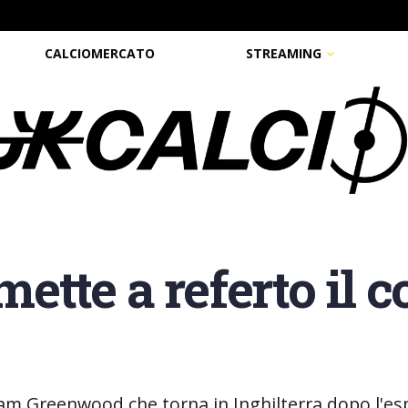
CALCIOMERCATO
STREAMING
 mette a referto il
 Sam Greenwood che torna in Inghilterra dopo l'es