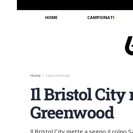
HOME
CAMPIONATI
Home
Calciomercato
Il Bristol City
Greenwood
ll Bristol City mette a segno il colpo