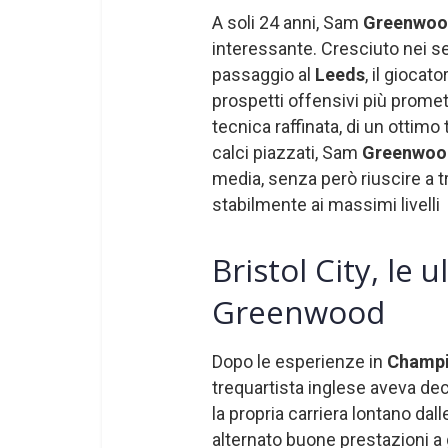
A soli 24 anni, Sam
Greenwo
interessante. Cresciuto nei set
passaggio al
Leeds
, il gioca
prospetti offensivi più promet
tecnica raffinata, di un ottimo 
calci piazzati, Sam
Greenwo
media, senza però riuscire a t
stabilmente ai massimi livelli
Bristol City, le
Greenwood
Dopo le esperienze in
Champi
trequartista inglese aveva deci
la propria carriera lontano dall
alternato buone prestazioni a