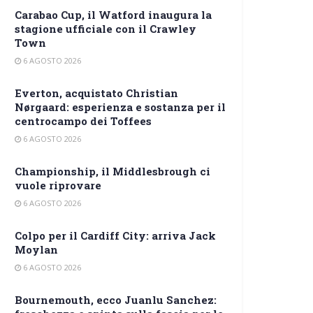
Carabao Cup, il Watford inaugura la
stagione ufficiale con il Crawley
Town
6 AGOSTO 2026
Everton, acquistato Christian
Nørgaard: esperienza e sostanza per il
centrocampo dei Toffees
6 AGOSTO 2026
Championship, il Middlesbrough ci
vuole riprovare
6 AGOSTO 2026
Colpo per il Cardiff City: arriva Jack
Moylan
6 AGOSTO 2026
Bournemouth, ecco Juanlu Sanchez: